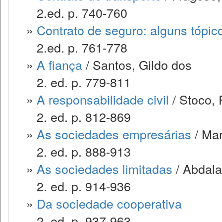
2.ed. p. 740-760
»
Contrato de seguro: alguns tópic
2.ed. p. 761-778
»
A fiança
/ Santos, Gildo dos
2. ed. p. 779-811
»
A responsabilidade civil
/ Stoco, 
2. ed. p. 812-869
»
As sociedades empresárias
/ Mar
2. ed. p. 888-913
»
As sociedades limitadas
/ Abdala
2. ed. p. 914-936
»
Da sociedade cooperativa
2. ed. p. 937-963