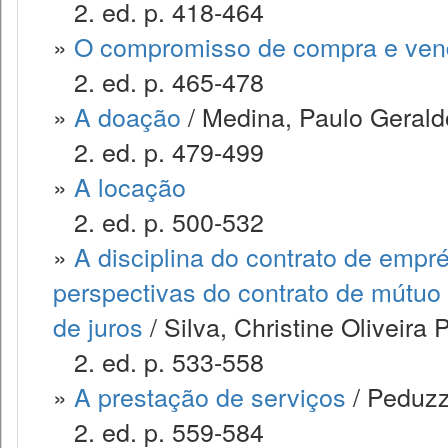
2. ed. p. 418-464
»
O compromisso de compra e ve
2. ed. p. 465-478
»
A doação
/ Medina, Paulo Geraldo
2. ed. p. 479-499
»
A locação
2. ed. p. 500-532
»
A disciplina do contrato de empr
perspectivas do contrato de mútuo 
de juros
/ Silva, Christine Oliveira 
2. ed. p. 533-558
»
A prestação de serviços
/ Peduzzi
2. ed. p. 559-584