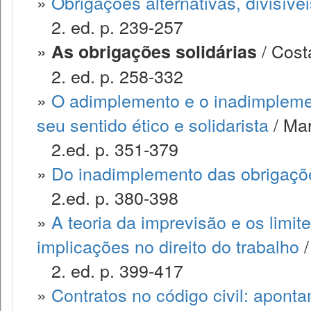
»
Obrigações alternativas, divisívei
2. ed. p. 239-257
»
/ Cost
As obrigações solidárias
2. ed. p. 258-332
»
O adimplemento e o inadimplemen
seu sentido ético e solidarista
/ Mar
2.ed. p. 351-379
»
Do inadimplemento das obrigaçõ
2.ed. p. 380-398
»
A teoria da imprevisão e os limite
implicações no direito do trabalho
/
2. ed. p. 399-417
»
Contratos no código civil: apont