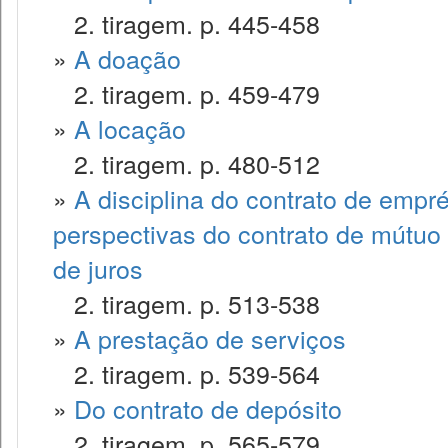
2. tiragem. p. 445-458
»
A doação
2. tiragem. p. 459-479
»
A locação
2. tiragem. p. 480-512
»
A disciplina do contrato de empr
perspectivas do contrato de mútuo 
de juros
2. tiragem. p. 513-538
»
A prestação de serviços
2. tiragem. p. 539-564
»
Do contrato de depósito
2. tiragem. p. 565-579