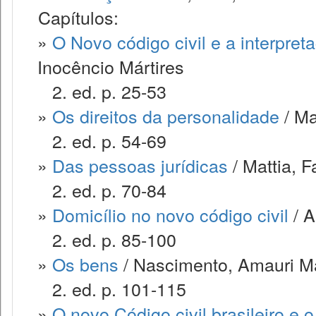
Capítulos:
»
O Novo código civil e a interpret
Inocêncio Mártires
2. ed. p. 25-53
»
Os direitos da personalidade
/ Ma
2. ed. p. 54-69
»
Das pessoas jurídicas
/ Mattia, 
2. ed. p. 70-84
»
Domicílio no novo código civil
/ A
2. ed. p. 85-100
»
Os bens
/ Nascimento, Amauri M
2. ed. p. 101-115
»
O novo Código civil brasileiro e