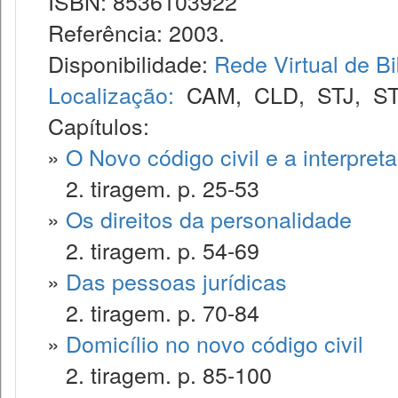
ISBN: 8536103922
Referência: 2003.
Disponibilidade:
Rede Virtual de Bi
Localização:
CAM
,
CLD
,
STJ
,
S
Capítulos:
»
O Novo código civil e a interpret
2. tiragem. p. 25-53
»
Os direitos da personalidade
2. tiragem. p. 54-69
»
Das pessoas jurídicas
2. tiragem. p. 70-84
»
Domicílio no novo código civil
2. tiragem. p. 85-100