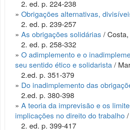
2. ed. p. 224-238
»
Obrigações alternativas, divisívei
2. ed. p. 239-257
»
As obrigações solidárias
/ Costa,
2. ed. p. 258-332
»
O adimplemento e o inadimplemen
seu sentido ético e solidarista
/ Mar
2.ed. p. 351-379
»
Do inadimplemento das obrigaçõ
2.ed. p. 380-398
»
A teoria da imprevisão e os limite
implicações no direito do trabalho
/
2. ed. p. 399-417