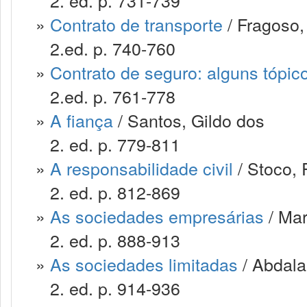
2. ed. p. 731-739
»
Contrato de transporte
/ Fragoso,
2.ed. p. 740-760
»
Contrato de seguro: alguns tópic
2.ed. p. 761-778
»
A fiança
/ Santos, Gildo dos
2. ed. p. 779-811
»
A responsabilidade civil
/ Stoco, 
2. ed. p. 812-869
»
As sociedades empresárias
/ Mar
2. ed. p. 888-913
»
As sociedades limitadas
/ Abdala
2. ed. p. 914-936