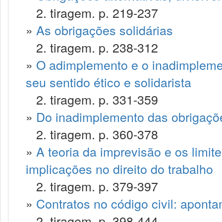
2. tiragem. p. 219-237
»
As obrigações solidárias
2. tiragem. p. 238-312
»
O adimplemento e o inadimplemen
seu sentido ético e solidarista
2. tiragem. p. 331-359
»
Do inadimplemento das obrigaçõ
2. tiragem. p. 360-378
»
A teoria da imprevisão e os limite
implicações no direito do trabalho
2. tiragem. p. 379-397
»
Contratos no código civil: apont
2. tiragem. p. 398-444