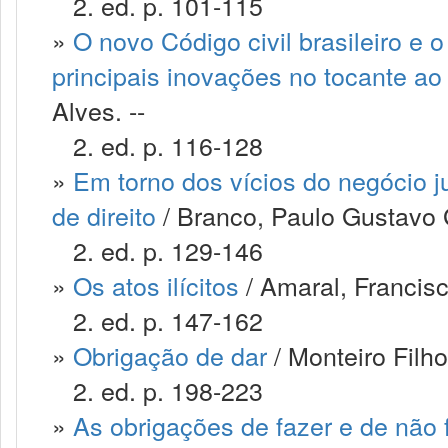
2. ed. p. 101-115
»
O novo Código civil brasileiro e 
principais inovações no tocante ao 
Alves. --
2. ed. p. 116-128
»
Em torno dos vícios do negócio jur
de direito
/ Branco, Paulo Gustavo
2. ed. p. 129-146
»
Os atos ilícitos
/ Amaral, Francis
2. ed. p. 147-162
»
Obrigação de dar
/ Monteiro Filh
2. ed. p. 198-223
»
As obrigações de fazer e de não 