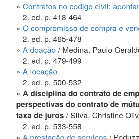
»
Contratos no código civil: apont
2. ed. p. 418-464
»
O compromisso de compra e ven
2. ed. p. 465-478
»
A doação
/ Medina, Paulo Geraldo
2. ed. p. 479-499
»
A locação
2. ed. p. 500-532
»
A disciplina do contrato de em
perspectivas do contrato de mútu
/ Silva, Christine Oli
taxa de juros
2. ed. p. 533-558
»
A prestação de serviços
/ Peduzzi