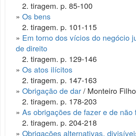
2. tiragem. p. 85-100
»
Os bens
2. tiragem. p. 101-115
»
Em torno dos vícios do negócio jur
de direito
2. tiragem. p. 129-146
»
Os atos ilícitos
2. tiragem. p. 147-163
»
Obrigação de dar
/ Monteiro Filh
2. tiragem. p. 178-203
»
As obrigações de fazer e de não 
2. tiragem. p. 204-218
»
Obrigações alternativas, divisívei