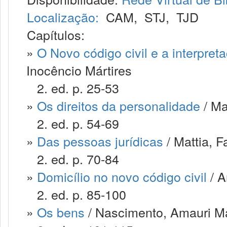
Localização:
CAM
,
STJ
,
TJD
Capítulos:
»
O Novo código civil e a interpret
Inocêncio Mártires
2. ed. p. 25-53
»
Os direitos da personalidade
/ Ma
2. ed. p. 54-69
»
Das pessoas jurídicas
/ Mattia, F
2. ed. p. 70-84
»
Domicílio no novo código civil
/ A
2. ed. p. 85-100
»
Os bens
/ Nascimento, Amauri M