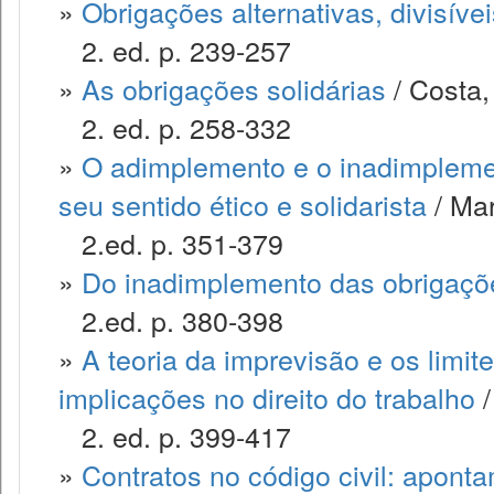
»
Obrigações alternativas, divisívei
2. ed. p. 239-257
»
As obrigações solidárias
/ Costa,
2. ed. p. 258-332
»
O adimplemento e o inadimplemen
seu sentido ético e solidarista
/ Mar
2.ed. p. 351-379
»
Do inadimplemento das obrigaçõ
2.ed. p. 380-398
»
A teoria da imprevisão e os limite
implicações no direito do trabalho
/
2. ed. p. 399-417
»
Contratos no código civil: apont