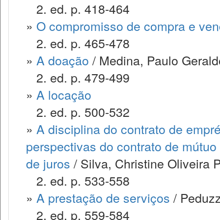
2. ed. p. 418-464
»
O compromisso de compra e ve
2. ed. p. 465-478
»
A doação
/ Medina, Paulo Geraldo
2. ed. p. 479-499
»
A locação
2. ed. p. 500-532
»
A disciplina do contrato de empr
perspectivas do contrato de mútuo 
de juros
/ Silva, Christine Oliveira 
2. ed. p. 533-558
»
A prestação de serviços
/ Peduzzi
2. ed. p. 559-584