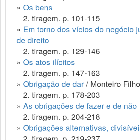
»
Os bens
2. tiragem. p. 101-115
»
Em torno dos vícios do negócio ju
de direito
2. tiragem. p. 129-146
»
Os atos ilícitos
2. tiragem. p. 147-163
»
Obrigação de dar
/ Monteiro Filh
2. tiragem. p. 178-203
»
As obrigações de fazer e de não 
2. tiragem. p. 204-218
»
Obrigações alternativas, divisívei
2. tiragem. p. 219-237