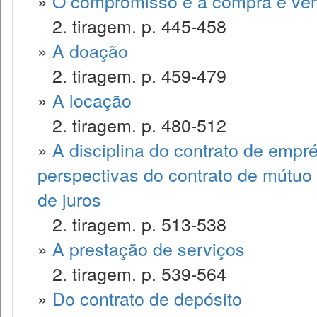
»
O compromisso e a compra e ve
2. tiragem. p. 445-458
»
A doação
2. tiragem. p. 459-479
»
A locação
2. tiragem. p. 480-512
»
A disciplina do contrato de empr
perspectivas do contrato de mútuo 
de juros
2. tiragem. p. 513-538
»
A prestação de serviços
2. tiragem. p. 539-564
»
Do contrato de depósito