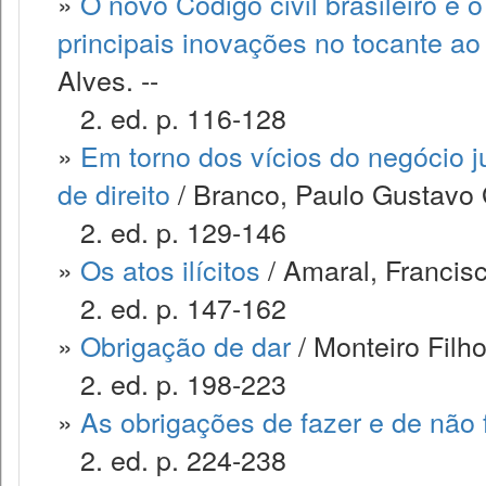
»
O novo Código civil brasileiro e
principais inovações no tocante ao 
Alves. --
2. ed. p. 116-128
»
Em torno dos vícios do negócio ju
de direito
/ Branco, Paulo Gustavo
2. ed. p. 129-146
»
Os atos ilícitos
/ Amaral, Francis
2. ed. p. 147-162
»
Obrigação de dar
/ Monteiro Filh
2. ed. p. 198-223
»
As obrigações de fazer e de não 
2. ed. p. 224-238