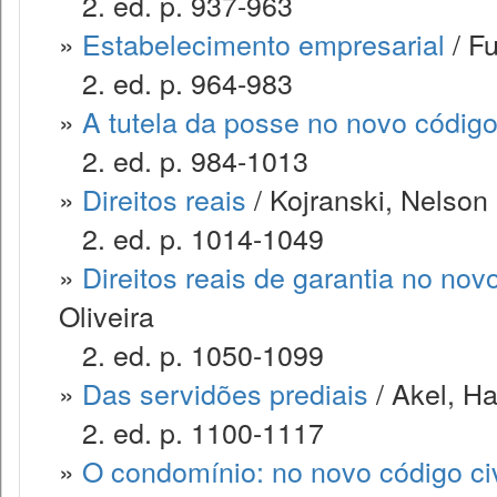
2. ed. p. 937-963
»
Estabelecimento empresarial
/ F
2. ed. p. 964-983
»
A tutela da posse no novo código 
2. ed. p. 984-1013
»
Direitos reais
/ Kojranski, Nelson
2. ed. p. 1014-1049
»
Direitos reais de garantia no novo
Oliveira
2. ed. p. 1050-1099
»
Das servidões prediais
/ Akel, Ha
2. ed. p. 1100-1117
»
O condomínio: no novo código civ