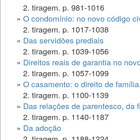
2. tiragem. p. 981-1016
»
O condomínio: no novo código civ
2. tiragem. p. 1017-1038
»
Das servidões prediais
2. tiragem. p. 1039-1056
»
Direitos reais de garantia no novo
2. tiragem. p. 1057-1099
»
O casamento: o direito de famíli
2. tiragem. p. 1100-1139
»
Das relações de parentesco, da f
2. tiragem. p. 1140-1187
»
Da adoção
2. tiragem. p. 1188-1224