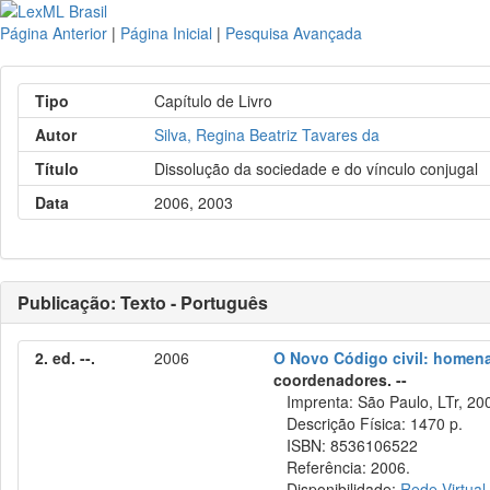
Página Anterior
|
Página Inicial
|
Pesquisa Avançada
Tipo
Capítulo de Livro
Autor
Silva, Regina Beatriz Tavares da
Título
Dissolução da sociedade e do vínculo conjugal
Data
2006, 2003
Publicação: Texto - Português
2. ed. --.
2006
O Novo Código civil: homen
coordenadores. --
Imprenta: São Paulo, LTr, 20
Descrição Física: 1470 p.
ISBN: 8536106522
Referência: 2006.
Disponibilidade:
Rede Virtual