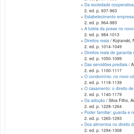
»
Da sociedade cooperativa
2. ed. p. 937-963
»
Estabelecimento empresar
2. ed. p. 964-983
»
A tutela da posse no novo 
2. ed. p. 984-1013
»
Direitos reais
/ Kojranski,
2. ed. p. 1014-1049
»
Direitos reais de garantia 
2. ed. p. 1050-1099
»
Das servidões prediais
/ A
2. ed. p. 1100-1117
»
O condomínio: no novo cód
2. ed. p. 1118-1139
»
O casamento: o direito de
2. ed. p. 1140-1179
»
Da adoção
/ Silva Filho, 
2. ed. p. 1228-1264
»
Poder familiar: guarda e 
2. ed. p. 1265-1293
»
Dos alimentos no direito d
2. ed. p. 1294-1308