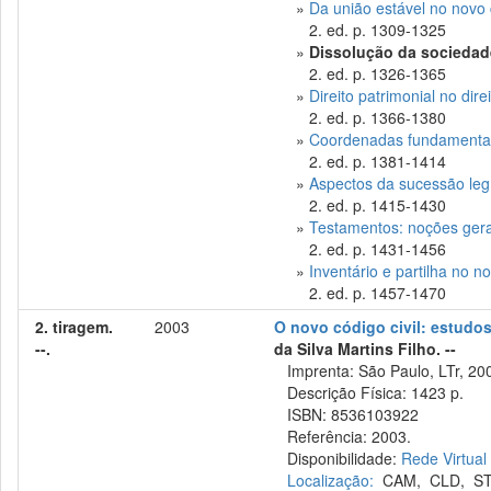
»
Da união estável no novo c
2. ed. p. 1309-1325
»
Dissolução da sociedad
2. ed. p. 1326-1365
»
Direito patrimonial no dire
2. ed. p. 1366-1380
»
Coordenadas fundamentais 
2. ed. p. 1381-1414
»
Aspectos da sucessão leg
2. ed. p. 1415-1430
»
Testamentos: noções gerai
2. ed. p. 1431-1456
»
Inventário e partilha no no
2. ed. p. 1457-1470
2. tiragem.
2003
O novo código civil: estud
--.
da Silva Martins Filho. --
Imprenta: São Paulo, LTr, 20
Descrição Física: 1423 p.
ISBN: 8536103922
Referência: 2003.
Disponibilidade:
Rede Virtual
Localização:
CAM
,
CLD
,
S