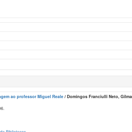
agem ao professor Miguel Reale
/ Domingos Franciulli Neto, Gilma
06.
 de Bibliotecas