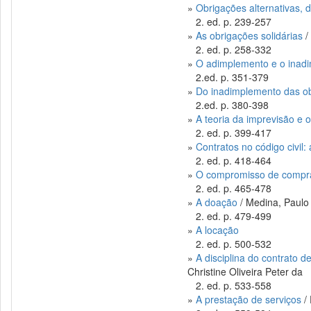
»
Obrigações alternativas, di
2. ed. p. 239-257
»
As obrigações solidárias
/
2. ed. p. 258-332
»
O adimplemento e o inadim
2.ed. p. 351-379
»
Do inadimplemento das o
2.ed. p. 380-398
»
A teoria da imprevisão e o
2. ed. p. 399-417
»
Contratos no código civil
2. ed. p. 418-464
»
O compromisso de compr
2. ed. p. 465-478
»
A doação
/ Medina, Paulo 
2. ed. p. 479-499
»
A locação
2. ed. p. 500-532
»
A disciplina do contrato d
Christine Oliveira Peter da
2. ed. p. 533-558
»
A prestação de serviços
/ 