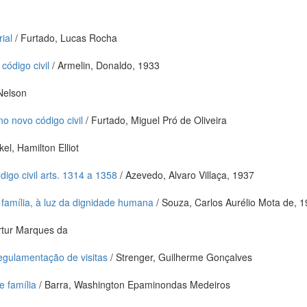
ial
/ Furtado, Lucas Rocha
código civil
/ Armelin, Donaldo, 1933
 Nelson
no novo código civil
/ Furtado, Miguel Pró de Oliveira
kel, Hamilton Elliot
igo civil arts. 1314 a 1358
/ Azevedo, Alvaro Villaça, 1937
 família, à luz da dignidade humana
/ Souza, Carlos Aurélio Mota de, 
Artur Marques da
regulamentação de visitas
/ Strenger, Guilherme Gonçalves
e família
/ Barra, Washington Epaminondas Medeiros