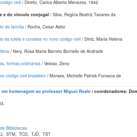
ódigo civil
/ Direito, Carlos Alberto Menezes, 1942
e e do vínculo conjugal
/ Silva, Regina Beatriz Tavares da
ito de família
/ Rocha, Cesar Asfor
da tutela e curatela no novo código civil
/ Diniz, Maria Helena
ítima
/ Nery, Rosa Maria Barreto Borriello de Andrade
s, formas ordinárias
/ Veloso, Zeno
vo código civil brasileiro
/ Moraes, Michelle Patrick Fonseca de
os em homenagem ao professor Miguel Reale
/ coordenadores: Domi
03.
 de Bibliotecas
TJ
,
STM
,
TCD
,
TJD
,
TST