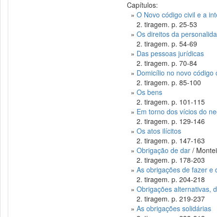
Capítulos:
»
O Novo código civil e a in
2. tiragem. p. 25-53
»
Os direitos da personalid
2. tiragem. p. 54-69
»
Das pessoas jurídicas
2. tiragem. p. 70-84
»
Domicílio no novo código c
2. tiragem. p. 85-100
»
Os bens
2. tiragem. p. 101-115
»
Em torno dos vícios do neg
2. tiragem. p. 129-146
»
Os atos ilícitos
2. tiragem. p. 147-163
»
Obrigação de dar
/ Montei
2. tiragem. p. 178-203
»
As obrigações de fazer e 
2. tiragem. p. 204-218
»
Obrigações alternativas, di
2. tiragem. p. 219-237
»
As obrigações solidárias