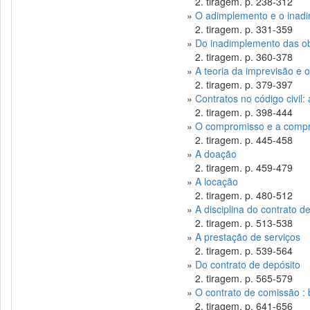
2. tiragem. p. 238-312
»
O adimplemento e o inadim
2. tiragem. p. 331-359
»
Do inadimplemento das o
2. tiragem. p. 360-378
»
A teoria da imprevisão e o
2. tiragem. p. 379-397
»
Contratos no código civil
2. tiragem. p. 398-444
»
O compromisso e a comp
2. tiragem. p. 445-458
»
A doação
2. tiragem. p. 459-479
»
A locação
2. tiragem. p. 480-512
»
A disciplina do contrato d
2. tiragem. p. 513-538
»
A prestação de serviços
2. tiragem. p. 539-564
»
Do contrato de depósito
2. tiragem. p. 565-579
»
O contrato de comissão :
2. tiragem. p. 641-656