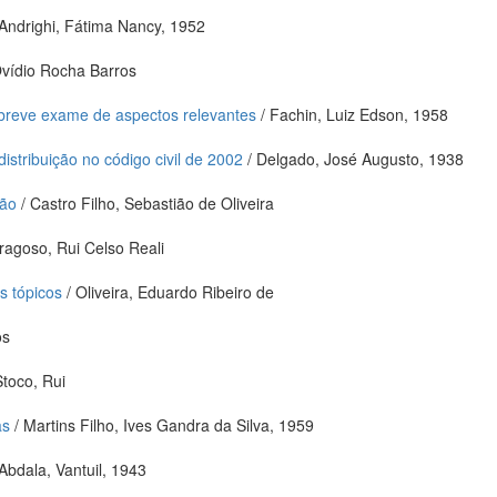
Andrighi, Fátima Nancy, 1952
Ovídio Rocha Barros
 breve exame de aspectos relevantes
/ Fachin, Luiz Edson, 1958
istribuição no código civil de 2002
/ Delgado, José Augusto, 1938
ção
/ Castro Filho, Sebastião de Oliveira
ragoso, Rui Celso Reali
s tópicos
/ Oliveira, Eduardo Ribeiro de
os
Stoco, Rui
as
/ Martins Filho, Ives Gandra da Silva, 1959
Abdala, Vantuil, 1943