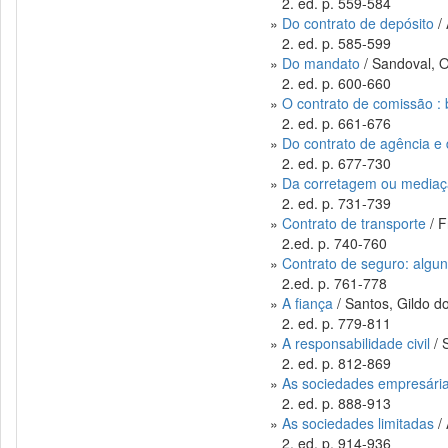
2. ed. p. 559-584
»
Do contrato de depósito
/ 
2. ed. p. 585-599
»
Do mandato
/ Sandoval, 
2. ed. p. 600-660
»
O contrato de comissão :
2. ed. p. 661-676
»
Do contrato de agência e d
2. ed. p. 677-730
»
Da corretagem ou media
2. ed. p. 731-739
»
Contrato de transporte
/ F
2.ed. p. 740-760
»
Contrato de seguro: algun
2.ed. p. 761-778
»
A fiança
/ Santos, Gildo d
2. ed. p. 779-811
»
A responsabilidade civil
/ 
2. ed. p. 812-869
»
As sociedades empresári
2. ed. p. 888-913
»
As sociedades limitadas
/ 
2. ed. p. 914-936