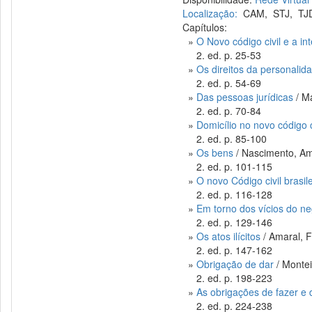
Localização:
CAM
,
STJ
,
TJ
Capítulos:
»
O Novo código civil e a in
2. ed. p. 25-53
»
Os direitos da personalid
2. ed. p. 54-69
»
Das pessoas jurídicas
/ Ma
2. ed. p. 70-84
»
Domicílio no novo código c
2. ed. p. 85-100
»
Os bens
/ Nascimento, Am
2. ed. p. 101-115
»
O novo Código civil brasil
2. ed. p. 116-128
»
Em torno dos vícios do neg
2. ed. p. 129-146
»
Os atos ilícitos
/ Amaral, F
2. ed. p. 147-162
»
Obrigação de dar
/ Montei
2. ed. p. 198-223
»
As obrigações de fazer e 
2. ed. p. 224-238