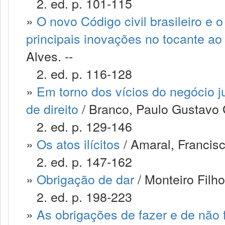
2. ed. p. 101-115
»
O novo Código civil brasileiro e 
principais inovações no tocante ao 
Alves. --
2. ed. p. 116-128
»
Em torno dos vícios do negócio jur
de direito
/ Branco, Paulo Gustavo
2. ed. p. 129-146
»
Os atos ilícitos
/ Amaral, Francis
2. ed. p. 147-162
»
Obrigação de dar
/ Monteiro Filh
2. ed. p. 198-223
»
As obrigações de fazer e de não 