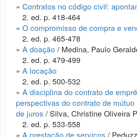
»
Contratos no código civil: apont
2. ed. p. 418-464
»
O compromisso de compra e ven
2. ed. p. 465-478
»
A doação
/ Medina, Paulo Geraldo
2. ed. p. 479-499
»
A locação
2. ed. p. 500-532
»
A disciplina do contrato de empré
perspectivas do contrato de mútuo 
de juros
/ Silva, Christine Oliveira 
2. ed. p. 533-558
»
A prestação de serviços
/ Peduzzi