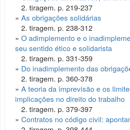
2. tiragem. p. 219-237
»
As obrigações solidárias
2. tiragem. p. 238-312
»
O adimplemento e o inadimplemen
seu sentido ético e solidarista
2. tiragem. p. 331-359
»
Do inadimplemento das obrigaçõ
2. tiragem. p. 360-378
»
A teoria da imprevisão e os limite
implicações no direito do trabalho
2. tiragem. p. 379-397
»
Contratos no código civil: apont
2. tiragem. p. 398-444