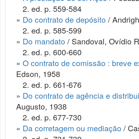
2. ed. p. 559-584
»
Do contrato de depósito
/ Andrigh
2. ed. p. 585-599
»
Do mandato
/ Sandoval, Ovídio 
2. ed. p. 600-660
»
O contrato de comissão : breve 
Edson, 1958
2. ed. p. 661-676
»
Do contrato de agência e distribu
Augusto, 1938
2. ed. p. 677-730
»
Da corretagem ou mediação
/ Cas
2. ed. p. 731-739