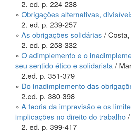
2. ed. p. 224-238
»
Obrigações alternativas, divisívei
2. ed. p. 239-257
»
As obrigações solidárias
/ Costa,
2. ed. p. 258-332
»
O adimplemento e o inadimplemen
seu sentido ético e solidarista
/ Mar
2.ed. p. 351-379
»
Do inadimplemento das obrigaçõ
2.ed. p. 380-398
»
A teoria da imprevisão e os limite
implicações no direito do trabalho
/
2. ed. p. 399-417