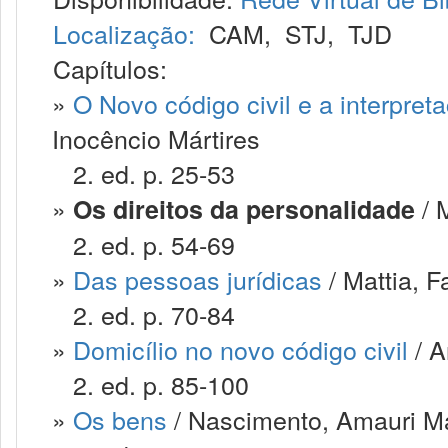
Localização:
CAM
,
STJ
,
TJD
Capítulos:
»
O Novo código civil e a interpret
Inocêncio Mártires
2. ed. p. 25-53
»
/ 
Os direitos da personalidade
2. ed. p. 54-69
»
Das pessoas jurídicas
/ Mattia, F
2. ed. p. 70-84
»
Domicílio no novo código civil
/ A
2. ed. p. 85-100
»
Os bens
/ Nascimento, Amauri M