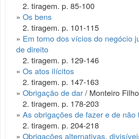
2. tiragem. p. 85-100
»
Os bens
2. tiragem. p. 101-115
»
Em torno dos vícios do negócio jur
de direito
2. tiragem. p. 129-146
»
Os atos ilícitos
2. tiragem. p. 147-163
»
Obrigação de dar
/ Monteiro Filh
2. tiragem. p. 178-203
»
As obrigações de fazer e de não 
2. tiragem. p. 204-218
»
Obrigações alternativas, divisívei