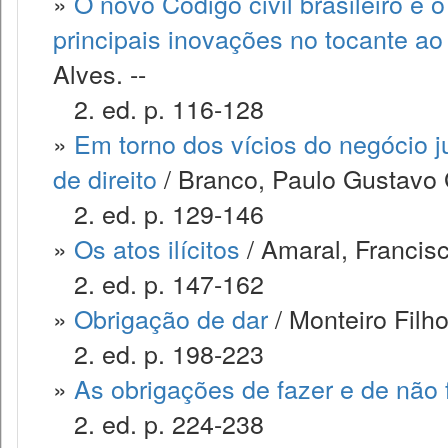
»
O novo Código civil brasileiro e
principais inovações no tocante ao 
Alves. --
2. ed. p. 116-128
»
Em torno dos vícios do negócio ju
de direito
/ Branco, Paulo Gustavo
2. ed. p. 129-146
»
Os atos ilícitos
/ Amaral, Francis
2. ed. p. 147-162
»
Obrigação de dar
/ Monteiro Filh
2. ed. p. 198-223
»
As obrigações de fazer e de não 
2. ed. p. 224-238