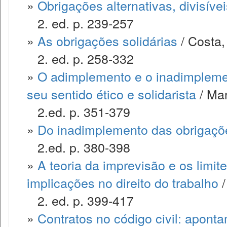
»
Obrigações alternativas, divisívei
2. ed. p. 239-257
»
As obrigações solidárias
/ Costa,
2. ed. p. 258-332
»
O adimplemento e o inadimplemen
seu sentido ético e solidarista
/ Mar
2.ed. p. 351-379
»
Do inadimplemento das obrigaçõ
2.ed. p. 380-398
»
A teoria da imprevisão e os limite
implicações no direito do trabalho
/
2. ed. p. 399-417
»
Contratos no código civil: apont