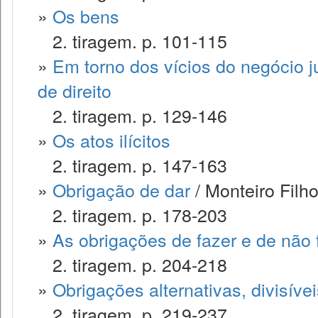
»
Os bens
2. tiragem. p. 101-115
»
Em torno dos vícios do negócio ju
de direito
2. tiragem. p. 129-146
»
Os atos ilícitos
2. tiragem. p. 147-163
»
Obrigação de dar
/ Monteiro Filh
2. tiragem. p. 178-203
»
As obrigações de fazer e de não 
2. tiragem. p. 204-218
»
Obrigações alternativas, divisívei
2. tiragem. p. 219-237