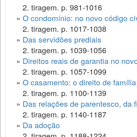
2. tiragem. p. 981-1016
»
O condomínio: no novo código civ
2. tiragem. p. 1017-1038
»
Das servidões prediais
2. tiragem. p. 1039-1056
»
Direitos reais de garantia no novo
2. tiragem. p. 1057-1099
»
O casamento: o direito de famíli
2. tiragem. p. 1100-1139
»
Das relações de parentesco, da f
2. tiragem. p. 1140-1187
»
Da adoção
2. tiragem. p. 1188-1224