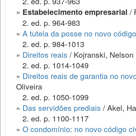
2. ed. p. 937-963
»
/ 
Estabelecimento empresarial
2. ed. p. 964-983
»
A tutela da posse no novo código 
2. ed. p. 984-1013
»
Direitos reais
/ Kojranski, Nelson
2. ed. p. 1014-1049
»
Direitos reais de garantia no novo
Oliveira
2. ed. p. 1050-1099
»
Das servidões prediais
/ Akel, Ha
2. ed. p. 1100-1117
»
O condomínio: no novo código civ