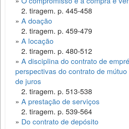
»
O compromisso e a compra e ve
2. tiragem. p. 445-458
»
A doação
2. tiragem. p. 459-479
»
A locação
2. tiragem. p. 480-512
»
A disciplina do contrato de empr
perspectivas do contrato de mútuo 
de juros
2. tiragem. p. 513-538
»
A prestação de serviços
2. tiragem. p. 539-564
»
Do contrato de depósito