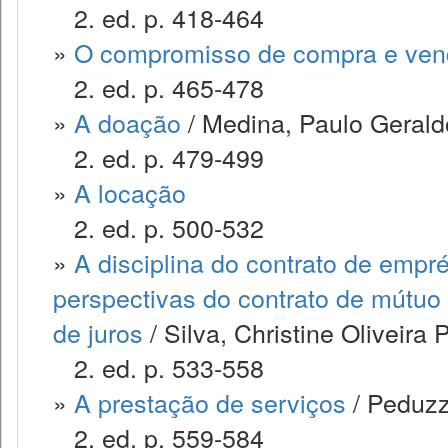
2. ed. p. 418-464
»
O compromisso de compra e ve
2. ed. p. 465-478
»
A doação
/ Medina, Paulo Geraldo
2. ed. p. 479-499
»
A locação
2. ed. p. 500-532
»
A disciplina do contrato de empr
perspectivas do contrato de mútuo 
de juros
/ Silva, Christine Oliveira 
2. ed. p. 533-558
»
A prestação de serviços
/ Peduzzi
2. ed. p. 559-584