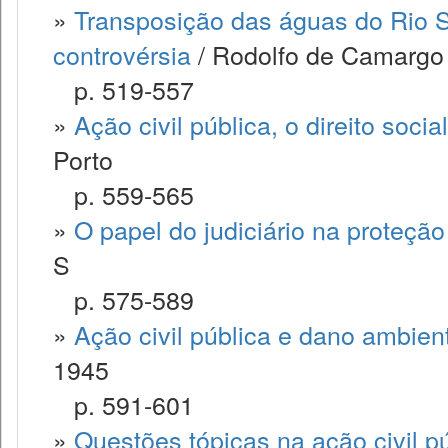
»
Transposição das águas do Rio S
controvérsia
/ Rodolfo de Camargo
p. 519-557
»
Ação civil pública, o direito socia
Porto
p. 559-565
»
O papel do judiciário na proteçã
S
p. 575-589
»
Ação civil pública e dano ambient
1945
p. 591-601
»
Questões tópicas na ação civil p