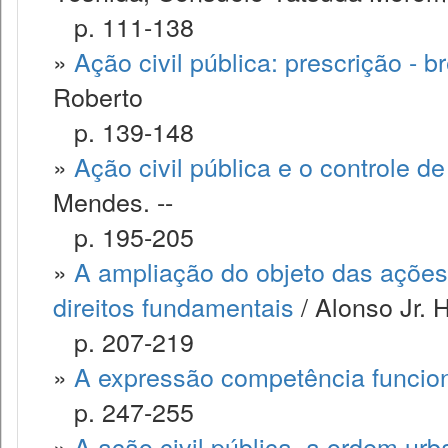
p. 111-138
»
Ação civil pública: prescrição - b
Roberto
p. 139-148
»
Ação civil pública e o controle d
Mendes. --
p. 195-205
»
A ampliação do objeto das ações
direitos fundamentais
/ Alonso Jr. 
p. 207-219
»
A expressão competência funcional
p. 247-255
»
A ação civil pública, a ordem urb