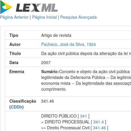
Página Anterior
|
Página Inicial
|
Pesquisa Avançada
Tipo
Artigo de revista
Autor
Pacheco, José da Silva, 1924
Título
Da ação civil pública depois da alteração da le
Data
2007
Ementa
Sumário:
Conceito e objeto da ação civil pública
legitimidade da Defensoria Pública -- Da legitim
economia mista -- Da legitimidade das associaçõ
cumprimento.
Classificação
341.46
(
CDDir
)
DIREITO PÚBLICO [
341
]
» DIREITO PROCESSUAL [
341.4
]
»» Direito Processual Civil [
341.46
]