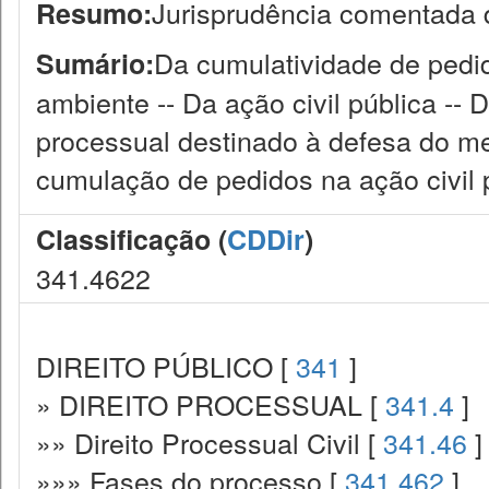
Jurisprudência comentada 
Resumo:
Da cumulatividade de pedido
Sumário:
ambiente -- Da ação civil pública -- 
processual destinado à defesa do me
cumulação de pedidos na ação civil 
Classificação (
CDDir
)
341.4622
DIREITO PÚBLICO [
341
]
» DIREITO PROCESSUAL [
341.4
]
»» Direito Processual Civil [
341.46
]
»»» Fases do processo [
341.462
]