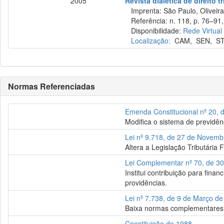
2005
Revista dialética de direito t
Imprenta: São Paulo, Oliveir
Referência: n. 118, p. 76–91, 
Disponibilidade:
Rede Virtual
Localização:
CAM
,
SEN
,
S
Normas Referenciadas
Emenda Constitucional nº 20, 
Modifica o sistema de previdên
Lei nº 9.718, de 27 de Novem
Altera a Legislação Tributária 
Lei Complementar nº 70, de 3
Institui contribuição para fina
providências.
Lei nº 7.738, de 9 de Março d
Baixa normas complementares p
Constituição de 1988