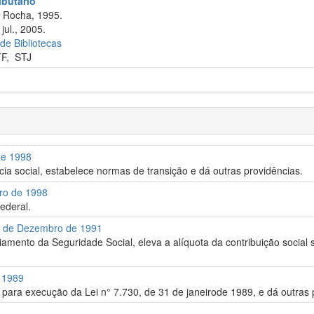
ributário
a Rocha, 1995.
jul., 2005.
 de Bibliotecas
TF
,
STJ
de 1998
cia social, estabelece normas de transição e dá outras providências.
bro de 1998
Federal.
0 de Dezembro de 1991
nciamento da Seguridade Social, eleva a alíquota da contribuição social s
e 1989
ara execução da Lei n° 7.730, de 31 de janeirode 1989, e dá outras 