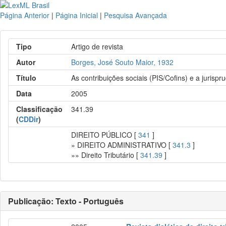
Página Anterior
|
Página Inicial
|
Pesquisa Avançada
Tipo
Artigo de revista
Autor
Borges, José Souto Maior, 1932
Título
As contribuições sociais (PIS/Cofins) e a jurisp
Data
2005
Classificação
341.39
(
CDDir
)
DIREITO PÚBLICO [
341
]
» DIREITO ADMINISTRATIVO [
341.3
]
»» Direito Tributário [
341.39
]
Publicação: Texto - Português