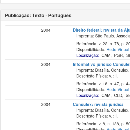
Publicação: Texto - Português
2004
Direito federal: revista da Aj
Imprenta: São Paulo, Associaç
Referência: v. 22, n. 78, p. 2
Disponibilidade:
Rede Virtual
Localização:
CAM
,
PGR
,
S
2004
Informativo jurídico Consule
Imprenta: Brasília, Consulex,
Descrição Física: v. : il.
Referência: v. 18, n. 47, p. 4
Disponibilidade:
Rede Virtual
Localização:
CAM
,
CLD
,
S
2004
Consulex: revista jurídica
Imprenta: Brasília, Consulex,
Descrição Física: v. : il.
Referência: v. 8, n. 188, p. 5
Disponibilidade:
Rede Virtual