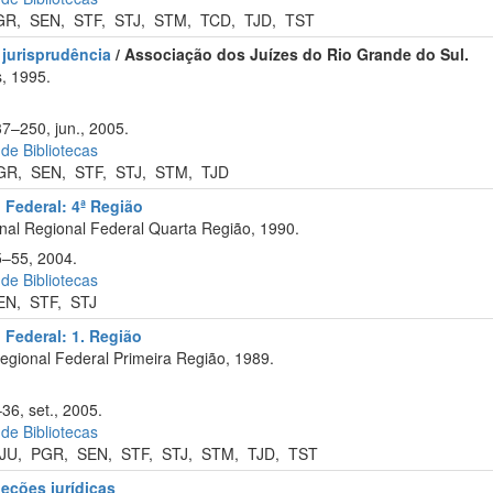
GR
,
SEN
,
STF
,
STJ
,
STM
,
TCD
,
TJD
,
TST
 jurisprudência
/ Associação dos Juízes do Rio Grande do Sul.
s, 1995.
37–250, jun., 2005.
 de Bibliotecas
GR
,
SEN
,
STF
,
STJ
,
STM
,
TJD
 Federal: 4ª Região
nal Regional Federal Quarta Região, 1990.
5–55, 2004.
 de Bibliotecas
EN
,
STF
,
STJ
 Federal: 1. Região
egional Federal Primeira Região, 1989.
36, set., 2005.
 de Bibliotecas
JU
,
PGR
,
SEN
,
STF
,
STJ
,
STM
,
TJD
,
TST
eções jurídicas