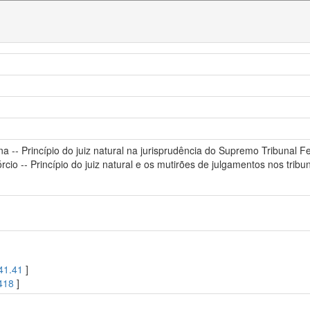
ina -- Princípio do juiz natural na jurisprudência do Supremo Tribunal Fede
sórcio -- Princípio do juiz natural e os mutirões de julgamentos nos trib
41.41
]
418
]