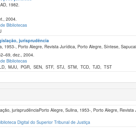
OAD, 1982.
t., 2004.
 de Bibliotecas
J
egislação, jurisprudência
, 1953-, Porto Alegre, Revista Jurídica, Porto Alegre, Síntese, Sapuca
52–69, dez., 2004.
 de Bibliotecas
LD
,
MJU
,
PGR
,
SEN
,
STF
,
STJ
,
STM
,
TCD
,
TJD
,
TST
islação, jurisprudênciaPorto Alegre, Sulina, 1953-, Porto Alegre, Revist
iblioteca Digital do Superior Tribunal de Justiça