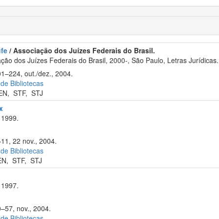
ufe
/ Associação dos Juízes Federais do Brasil.
ão dos Juízes Federais do Brasil, 2000-, São Paulo, Letras Jurídicas.
01–224, out./dez., 2004.
 de Bibliotecas
EN
,
STF
,
STJ
x
 1999.
–11, 22 nov., 2004.
 de Bibliotecas
EN
,
STF
,
STJ
 1997.
0–57, nov., 2004.
 de Bibliotecas