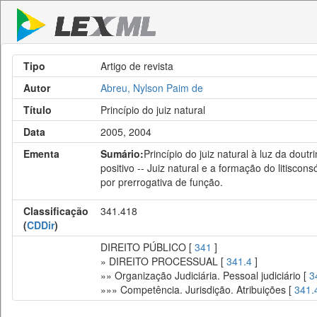
Tipo
Artigo de revista
Autor
Abreu, Nylson Paim de
Título
Princípio do juiz natural
Data
2005, 2004
Ementa
Sumário:
Princípio do juiz natural à luz da doutr
positivo -- Juiz natural e a formação do litiscon
por prerrogativa de função.
Classificação
341.418
(
CDDir
)
DIREITO PÚBLICO [
341
]
» DIREITO PROCESSUAL [
341.4
]
»» Organização Judiciária. Pessoal judiciário [
3
»»» Competência. Jurisdição. Atribuições [
341.