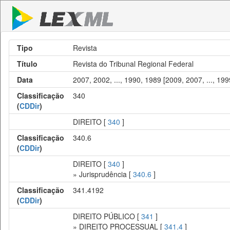
Tipo
Revista
Título
Revista do Tribunal Regional Federal
Data
2007, 2002, ..., 1990, 1989 [2009, 2007, ..., 19
Classificação
340
(
CDDir
)
DIREITO [
340
]
Classificação
340.6
(
CDDir
)
DIREITO [
340
]
» Jurisprudência [
340.6
]
Classificação
341.4192
(
CDDir
)
DIREITO PÚBLICO [
341
]
» DIREITO PROCESSUAL [
341.4
]