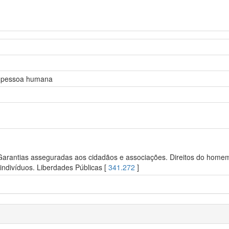
 da pessoa humana
 Garantias asseguradas aos cidadãos e associações. Direitos do homem.
ndivíduos. Liberdades Públicas [
341.272
]