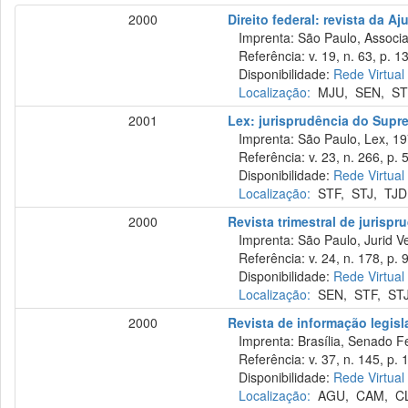
2000
Direito federal: revista da Aj
Imprenta: São Paulo, Associaçã
Referência: v. 19, n. 63, p. 13
Disponibilidade:
Rede Virtual
Localização:
MJU
,
SEN
,
ST
2001
Lex: jurisprudência do Supr
Imprenta: São Paulo, Lex, 19
Referência: v. 23, n. 266, p. 5
Disponibilidade:
Rede Virtual
Localização:
STF
,
STJ
,
TJD
2000
Revista trimestral de jurisp
Imprenta: São Paulo, Jurid Ve
Referência: v. 24, n. 178, p. 9
Disponibilidade:
Rede Virtual
Localização:
SEN
,
STF
,
ST
2000
Revista de informação legisl
Imprenta: Brasília, Senado Fed
Referência: v. 37, n. 145, p. 
Disponibilidade:
Rede Virtual
Localização:
AGU
,
CAM
,
C