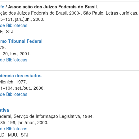
ufe
/ Associação dos Juízes Federais do Brasil.
o dos Juízes Federais do Brasil, 2000-, São Paulo, Letras Jurídicas.
5–151, jan./jun., 2000.
 de Bibliotecas
F
,
STJ
emo Tribunal Federal
79.
–20, fev., 2001.
 de Bibliotecas
rudência dos estados
llenich, 1977.
1–104, set./out., 2000.
 de Bibliotecas
J
ativa
eral, Serviço de Informação Legislativa, 1964.
185–196, jan./mar., 2000.
 de Bibliotecas
LD
,
MJU
,
STJ