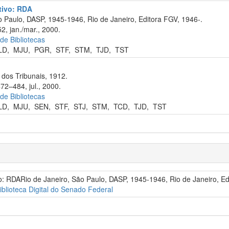
ativo: RDA
 Paulo, DASP, 1945-1946, Rio de Janeiro, Editora FGV, 1946-.
, jan./mar., 2000.
 de Bibliotecas
LD
,
MJU
,
PGR
,
STF
,
STM
,
TJD
,
TST
dos Tribunais, 1912.
72–484, jul., 2000.
 de Bibliotecas
LD
,
MJU
,
SEN
,
STF
,
STJ
,
STM
,
TCD
,
TJD
,
TST
ivo: RDARio de Janeiro, São Paulo, DASP, 1945-1946, Rio de Janeiro, Ed
iblioteca Digital do Senado Federal