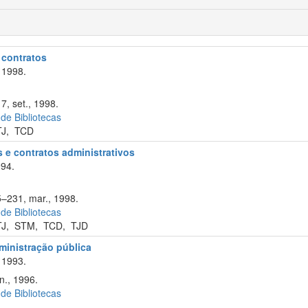
e contratos
 1998.
7, set., 1998.
 de Bibliotecas
TJ
,
TCD
s e contratos administrativos
994.
5–231, mar., 1998.
 de Bibliotecas
TJ
,
STM
,
TCD
,
TJD
ministração pública
 1993.
n., 1996.
 de Bibliotecas