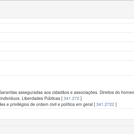
 Garantias asseguradas aos cidadãos e associações. Direitos do homem.
indivíduos. Liberdades Públicas [
341.272
]
des e privilégios de ordem civil e política em geral [
341.2722
]