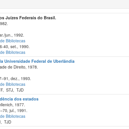
s Juízes Federais do Brasil.
1982.
r./jun., 1992.
 de Bibliotecas
-40, set., 1990.
 de Bibliotecas
da Universidade Federal de Uberlândia
de de Direito, 1978.
7–91, dez., 1993.
 de Bibliotecas
TF
,
STJ
,
TJD
rudência dos estados
llenich, 1977.
–70, jul., 1991.
 de Bibliotecas
J
,
TJD