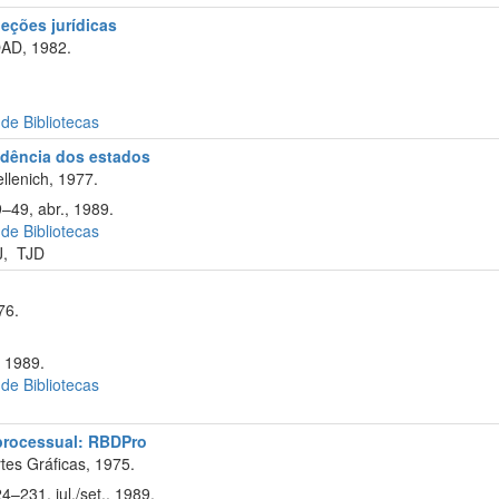
eções jurídicas
OAD, 1982.
 de Bibliotecas
rudência dos estados
llenich, 1977.
9–49, abr., 1989.
 de Bibliotecas
J
,
TJD
76.
 1989.
 de Bibliotecas
o processual: RBDPro
tes Gráficas, 1975.
4–231, jul./set., 1989.