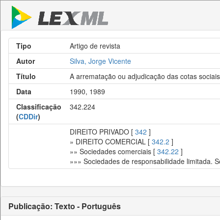
Tipo
Artigo de revista
Autor
Silva, Jorge Vicente
Título
A arrematação ou adjudicação das cotas sociai
Data
1990, 1989
Classificação
342.224
(
CDDir
)
DIREITO PRIVADO [
342
]
» DIREITO COMERCIAL [
342.2
]
»» Sociedades comerciais [
342.22
]
»»» Sociedades de responsabilidade limitada. 
Publicação: Texto - Português