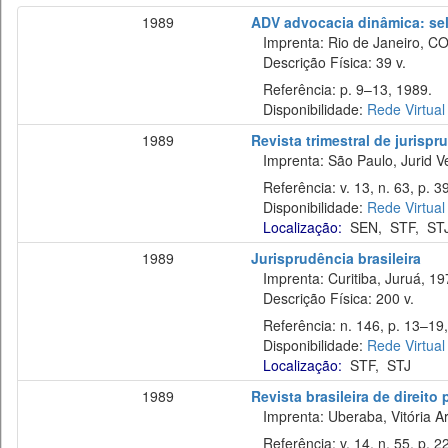
1989
ADV advocacia dinâmica: sel
Imprenta: Rio de Janeiro, C
Descrição Física: 39 v.
Referência: p. 9–13, 1989.
Disponibilidade:
Rede Virtual
1989
Revista trimestral de jurisp
Imprenta: São Paulo, Jurid Ve
Referência: v. 13, n. 63, p. 3
Disponibilidade:
Rede Virtual
Localização:
SEN
,
STF
,
ST
1989
Jurisprudência brasileira
Imprenta: Curitiba, Juruá, 19
Descrição Física: 200 v.
Referência: n. 146, p. 13–19,
Disponibilidade:
Rede Virtual
Localização:
STF
,
STJ
1989
Revista brasileira de direit
Imprenta: Uberaba, Vitória Ar
Referência: v. 14, n. 55, p. 22