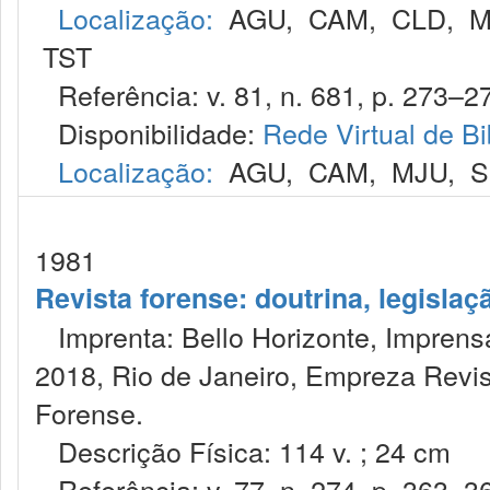
Localização:
AGU
,
CAM
,
CLD
,
M
TST
Referência: v. 81, n. 681, p. 273–275
Disponibilidade:
Rede Virtual de Bi
Localização:
AGU
,
CAM
,
MJU
,
S
1981
Revista forense: doutrina, legislaç
Imprenta: Bello Horizonte, Imprensa
2018, Rio de Janeiro, Empreza Revis
Forense.
Descrição Física: 114 v. ; 24 cm
Referência: v. 77, n. 274, p. 363–366