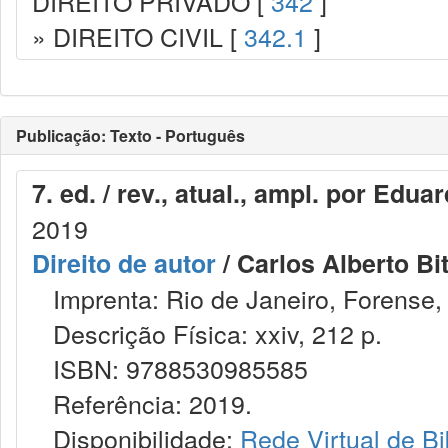
DIREITO PRIVADO [
342
]
» DIREITO CIVIL [
342.1
]
Publicação: Texto - Português
7. ed. / rev., atual., ampl. por Edua
2019
Direito de autor
/ Carlos Alberto Bit
Imprenta: Rio de Janeiro, Forense,
Descrição Física: xxiv, 212 p.
ISBN: 9788530985585
Referência: 2019.
Disponibilidade:
Rede Virtual de Bi