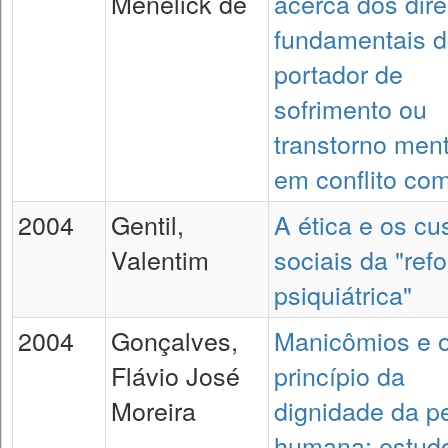
Menelick de
acerca dos dire
fundamentais 
portador de
sofrimento ou
transtorno ment
em conflito com
2004
Gentil,
A ética e os cu
Valentim
sociais da "ref
psiquiátrica"
2004
Gonçalves,
Manicômios e 
Flávio José
princípio da
Moreira
dignidade da p
humana: estud