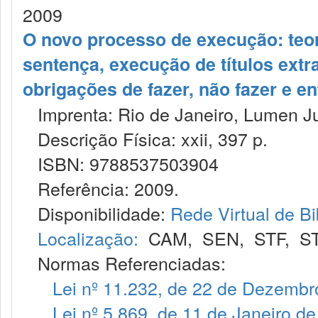
2009
O novo processo de execução: teo
sentença, execução de títulos extra
obrigações de fazer, não fazer e en
Imprenta: Rio de Janeiro, Lumen Ju
Descrição Física: xxii, 397 p.
ISBN: 9788537503904
Referência: 2009.
Disponibilidade:
Rede Virtual de Bi
Localização:
CAM
,
SEN
,
STF
,
S
Normas Referenciadas:
Lei nº 11.232, de 22 de Dezembr
Lei nº 5.869, de 11 de Janeiro d