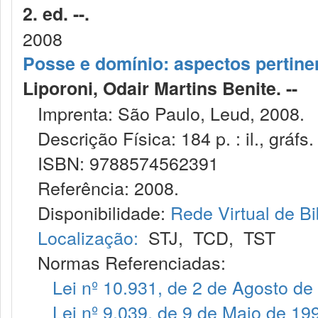
2. ed. --.
2008
Posse e domínio: aspectos pertinent
Liporoni, Odair Martins Benite. --
Imprenta: São Paulo, Leud, 2008.
Descrição Física: 184 p. : il., gráfs.
ISBN: 9788574562391
Referência: 2008.
Disponibilidade:
Rede Virtual de Bi
Localização:
STJ
,
TCD
,
TST
Normas Referenciadas:
Lei nº 10.931, de 2 de Agosto de
Lei nº 9.039, de 9 de Maio de 19