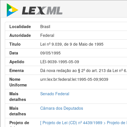
Localidade
Brasil
Autoridade
Federal
Título
Lei nº 9.039, de 9 de Maio de 1995
Data
09/05/1995
Apelido
LEI-9039-1995-05-09
Ementa
Dá nova redação ao § 2º do art. 213 da Lei nº 
Nome
urn:lex:br:federal:lei:1995-05-09;9039
Uniforme
Mais
Senado Federal
detalhes
Mais
Câmara dos Deputados
detalhes
Projeto de
[ Projeto de Lei (CD) nº 4439/1989 > Projeto de