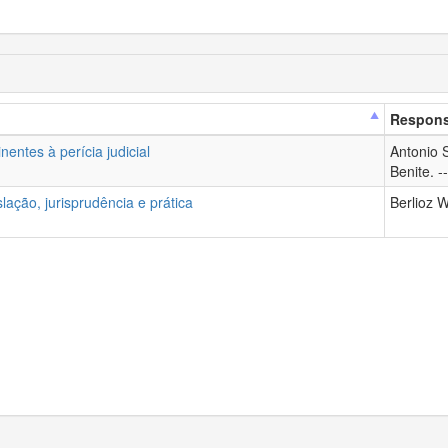
Respons
entes à perícia judicial
Antonio S
Benite. --
slação, jurisprudência e prática
Berlioz 