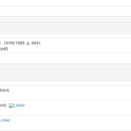
 1. 10/05/1995. p. 6641
/pdf)
/html)
html)
Linker
Linker