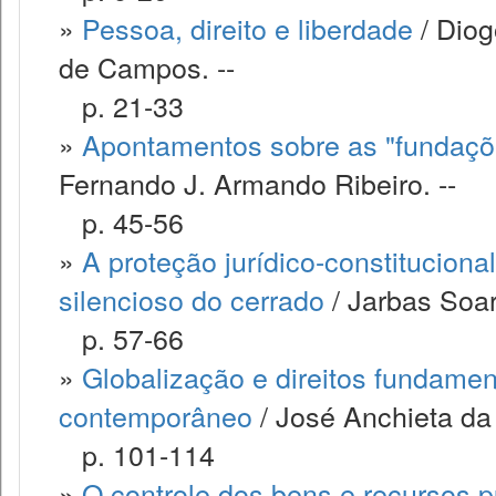
»
Pessoa, direito e liberdade
/ Diog
de Campos. --
p. 21-33
»
Apontamentos sobre as "fundaçõ
Fernando J. Armando Ribeiro. --
p. 45-56
»
A proteção jurídico-constituciona
silencioso do cerrado
/ Jarbas Soar
p. 57-66
»
Globalização e direitos fundamen
contemporâneo
/ José Anchieta da 
p. 101-114
»
O controle dos bens e recursos 