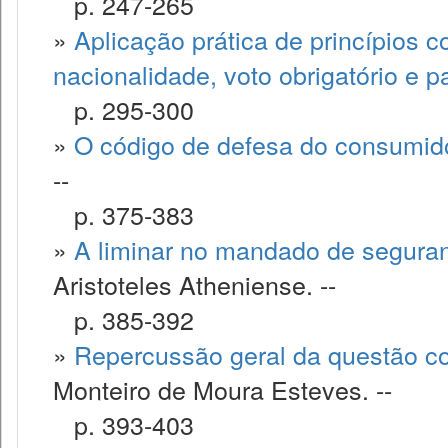
p. 247-265
»
Aplicação prática de princípios co
nacionalidade, voto obrigatório e 
p. 295-300
»
O código de defesa do consumidor
--
p. 375-383
»
A liminar no mandado de seguran
Aristoteles Atheniense. --
p. 385-392
»
Repercussão geral da questão con
Monteiro de Moura Esteves. --
p. 393-403