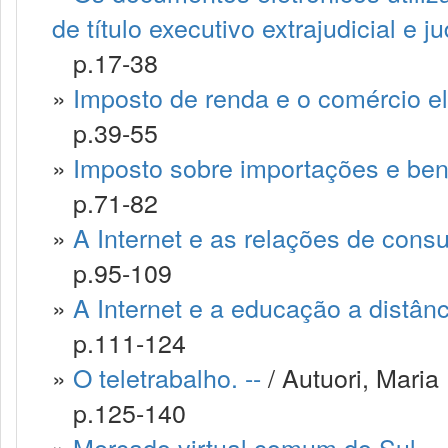
de título executivo extrajudicial e jud
p.17-38
»
Imposto de renda e o comércio el
p.39-55
»
Imposto sobre importações e bens 
p.71-82
»
A Internet e as relações de consu
p.95-109
»
A Internet e a educação a distânci
p.111-124
»
O teletrabalho. --
/ Autuori, Maria 
p.125-140
»
Mercado virtual comum do Sul. --