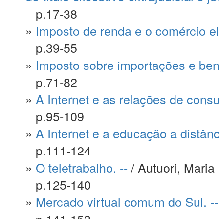
p.17-38
»
Imposto de renda e o comércio el
p.39-55
»
Imposto sobre importações e bens 
p.71-82
»
A Internet e as relações de consu
p.95-109
»
A Internet e a educação a distânci
p.111-124
»
O teletrabalho. --
/ Autuori, Maria 
p.125-140
»
Mercado virtual comum do Sul. --
p.141-153