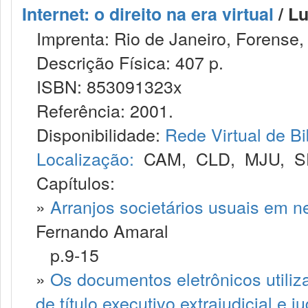
Internet: o direito na era virtual
/ Lu
Imprenta: Rio de Janeiro, Forense,
Descrição Física: 407 p.
ISBN: 853091323x
Referência: 2001.
Disponibilidade:
Rede Virtual de Bi
Localização:
CAM
,
CLD
,
MJU
,
S
Capítulos:
»
Arranjos societários usuais em ne
Fernando Amaral
p.9-15
»
Os documentos eletrônicos utili
de título executivo extrajudicial e jud