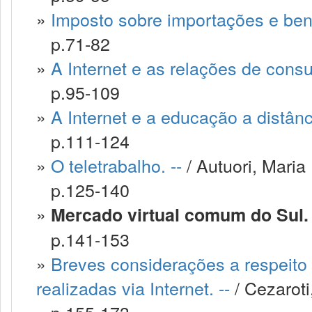
»
Imposto sobre importações e bens 
p.71-82
»
A Internet e as relações de consu
p.95-109
»
A Internet e a educação a distânci
p.111-124
»
O teletrabalho. --
/ Autuori, Maria 
p.125-140
»
Mercado virtual comum do Sul. 
p.141-153
»
Breves considerações a respeito
realizadas via Internet. --
/ Cezaroti