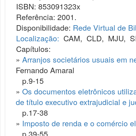
ISBN: 853091323x
Referência: 2001.
Disponibilidade:
Rede Virtual de Bi
Localização:
CAM
,
CLD
,
MJU
,
S
Capítulos:
»
Arranjos societários usuais em ne
Fernando Amaral
p.9-15
»
Os documentos eletrônicos utili
de título executivo extrajudicial e jud
p.17-38
»
Imposto de renda e o comércio el
p.39-55