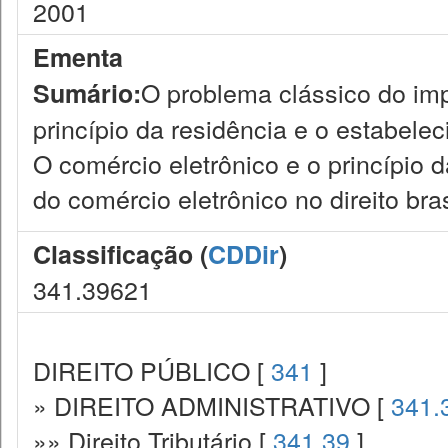
2001
Ementa
O problema clássico do imp
Sumário:
princípio da residência e o estabele
O comércio eletrônico e o princípio da
do comércio eletrônico no direito bras
Classificação (
CDDir
)
341.39621
DIREITO PÚBLICO [
341
]
» DIREITO ADMINISTRATIVO [
341.
»» Direito Tributário [
341.39
]