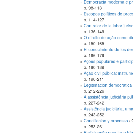
»
Democracia moderna e pro
p. 98-113
»
Escopos políticos do proce
p. 114-127
»
Contralor de la labor juri
p. 136-149
»
O direito de ação como dir
p. 150-165
»
El conocimiento de los der
p. 166-179
»
Ações populares e particip
p. 180-189
»
Ação civil pública: instr
p. 190-211
»
Legitimacion democratica d
p. 212-226
»
A assistência judiciária 
p. 227-242
»
Assistência judiciária, uma
p. 243-252
»
Conciliacion y processo
/ 
p. 253-261
»
Participação popular e trib