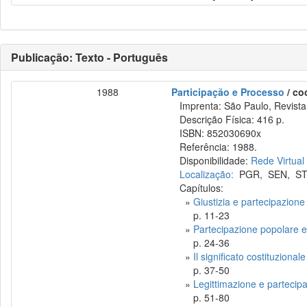
Publicação: Texto - Português
1988
Participação e Processo
/ co
Imprenta: São Paulo, Revista 
Descrição Física: 416 p.
ISBN: 852030690x
Referência: 1988.
Disponibilidade:
Rede Virtual
Localização:
PGR
,
SEN
,
ST
Capítulos:
»
Giustizia e partecipazione n
p. 11-23
»
Partecipazione popolare e 
p. 24-36
»
Il significato costituzional
p. 37-50
»
Legittimazione e partecipaz
p. 51-80