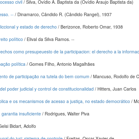
cesso civil
/ Silva, Ovídio A. Baptista da (Ovídio Araujo Baptista da)
sso. --
/ Dinamarco, Cândido R. (Cândido Rangel), 1937
sdiccional y estado de derecho
/ Berizonce, Roberto Omar, 1938
eito político
/ Elival da Silva Ramos. --
echos como presupeuesto de la participacion: el derecho a la informaci
ação política
/ Gomes Filho, Antonio Magalhães
umento de participação na tutela do bem comum
/ Mancuso, Rodolfo de 
el poder judicial y control de constitucionalidad
/ Hitters, Juan Carlos
pública e os mecanismos de acesso a justiça, no estado democrático
/ M
 garantia insuficiente
/ Rodrigues, Walter Piva
Gelsi Bidart, Adolfo
unal do juri: sistema de controle
/ Freitas, Oscar Xavier de