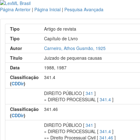
Página Anterior
|
Página Inicial
|
Pesquisa Avançada
Tipo
Artigo de revista
Tipo
Capítulo de Livro
Autor
Carneiro, Athos Gusmão, 1925
Título
Juizado de pequenas causas
Data
1988, 1987
Classificação
341.4
(
CDDir
)
DIREITO PÚBLICO [
341
]
» DIREITO PROCESSUAL [
341.4
]
Classificação
341.46
(
CDDir
)
DIREITO PÚBLICO [
341
]
» DIREITO PROCESSUAL [
341.4
]
»» Direito Processual Civil [
341.46
]