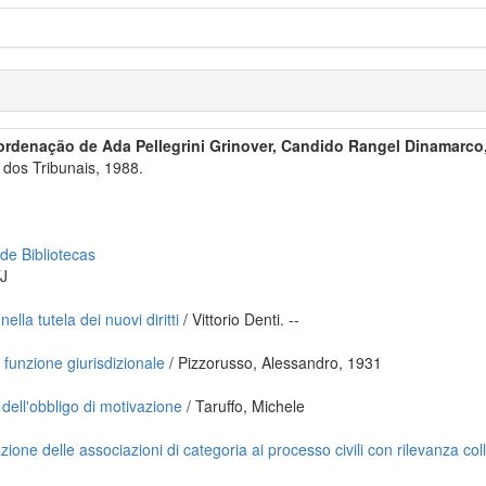
ordenação de Ada Pellegrini Grinover, Candido Rangel Dinamarco
dos Tribunais, 1988.
 de Bibliotecas
J
ella tutela dei nuovi diritti
/ Vittorio Denti. --
funzione giurisdizionale
/ Pizzorusso, Alessandro, 1931
e dell'obbligo di motivazione
/ Taruffo, Michele
ione delle associazioni di categoria ai processo civili con rilevanza coll