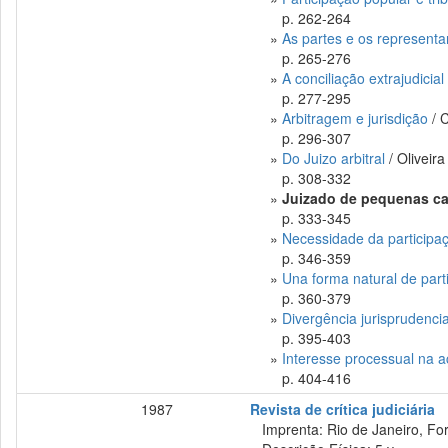
p. 262-264
»
As partes e os representa
p. 265-276
»
A conciliação extrajudicial
p. 277-295
»
Arbitragem e jurisdição
/ 
p. 296-307
»
Do Juizo arbitral
/ Oliveir
p. 308-332
»
Juizado de pequenas c
p. 333-345
»
Necessidade da participaçã
p. 346-359
»
Una forma natural de parti
p. 360-379
»
Divergência jurisprudencia
p. 395-403
»
Interesse processual na aç
p. 404-416
1987
Revista de crítica judiciária
Imprenta: Rio de Janeiro, Fo