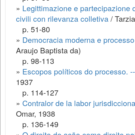
»
Legittimazione e partecipazione d
civili con rilevanza colletiva
/ Tarzi
p. 51-80
»
Democracia moderna e processo 
Araujo Baptista da)
p. 98-113
»
Escopos políticos do processo. --
1937
p. 114-127
»
Contralor de la labor jurisdiccio
Omar, 1938
p. 136-149
»
O direito de ação como direito pol