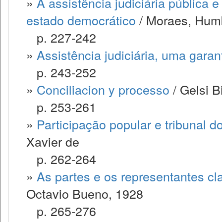
»
A assistência judiciária pública
estado democrático
/ Moraes, Hum
p. 227-242
»
Assistência judiciária, uma garant
p. 243-252
»
Conciliacion y processo
/ Gelsi B
p. 253-261
»
Participação popular e tribunal do
Xavier de
p. 262-264
»
As partes e os representantes cl
Octavio Bueno, 1928
p. 265-276