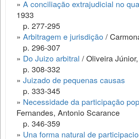
»
A conciliação extrajudicial no qua
1933
p. 277-295
»
Arbitragem e jurisdição
/ Carmona
p. 296-307
»
Do Juizo arbitral
/ Oliveira Júnio
p. 308-332
»
Juizado de pequenas causas
p. 333-345
»
Necessidade da participação popul
Fernandes, Antonio Scarance
p. 346-359
»
Una forma natural de participacion