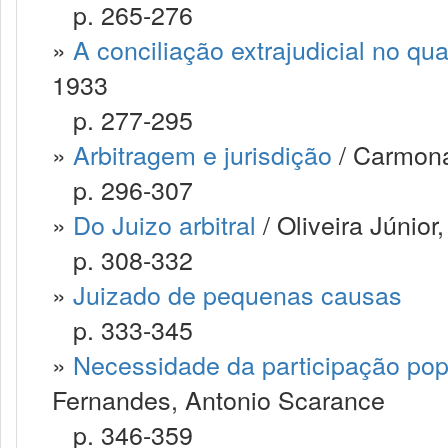
p. 265-276
»
A conciliação extrajudicial no qua
1933
p. 277-295
»
Arbitragem e jurisdição
/ Carmona
p. 296-307
»
Do Juizo arbitral
/ Oliveira Júnio
p. 308-332
»
Juizado de pequenas causas
p. 333-345
»
Necessidade da participação popul
Fernandes, Antonio Scarance
p. 346-359