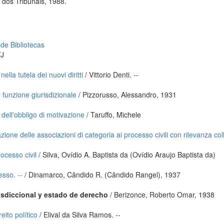
dos Tribunais, 1988.
 de Bibliotecas
J
ella tutela dei nuovi diritti
/ Vittorio Denti. --
 funzione giurisdizionale
/ Pizzorusso, Alessandro, 1931
e dell'obbligo di motivazione
/ Taruffo, Michele
ione delle associazioni di categoria ai processo civili con rilevanza col
cesso civil
/ Silva, Ovídio A. Baptista da (Ovídio Araujo Baptista da)
esso. --
/ Dinamarco, Cândido R. (Cândido Rangel), 1937
risdiccional y estado de derecho
/ Berizonce, Roberto Omar, 1938
eito político
/ Elival da Silva Ramos. --