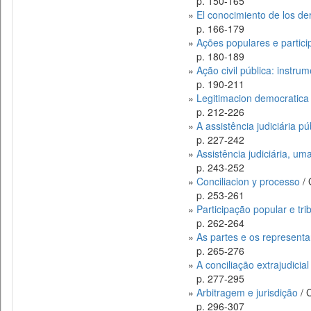
p. 150-165
»
El conocimiento de los der
p. 166-179
»
Ações populares e partici
p. 180-189
»
Ação civil pública: instr
p. 190-211
»
Legitimacion democratica d
p. 212-226
»
A assistência judiciária 
p. 227-242
»
Assistência judiciária, uma
p. 243-252
»
Conciliacion y processo
/ 
p. 253-261
»
Participação popular e tri
p. 262-264
»
As partes e os representa
p. 265-276
»
A conciliação extrajudicial
p. 277-295
»
Arbitragem e jurisdição
/ 
p. 296-307