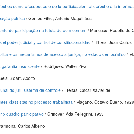
echos como presupeuesto de la participacion: el derecho a la informaci
pação política
/ Gomes Filho, Antonio Magalhães
umento de participação na tutela do bem comum
/ Mancuso, Rodolfo de 
el poder judicial y control de constitucionalidad
/ Hitters, Juan Carlos
pública e os mecanismos de acesso a justiça, no estado democrático
/ M
 garantia insuficiente
/ Rodrigues, Walter Piva
Gelsi Bidart, Adolfo
bunal do juri: sistema de controle
/ Freitas, Oscar Xavier de
ntes classistas no processo trabalhista
/ Magano, Octavio Bueno, 1928
 no quadro participativo
/ Grinover, Ada Pellegrini, 1933
Carmona, Carlos Alberto