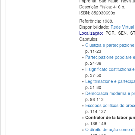
Imprenta: São Paulo, Revista 
Descrição Física: 416 p.
ISBN: 852030690x
Referência: 1988.
Disponibilidade:
Rede Virtual
Localização:
PGR
,
SEN
,
ST
Capítulos:
»
Giustizia e partecipazione n
p. 11-23
»
Partecipazione popolare e
p. 24-36
»
Il significato costituzional
p. 37-50
»
Legittimazione e partecipaz
p. 51-80
»
Democracia moderna e pro
p. 98-113
»
Escopos políticos do proc
p. 114-127
»
Contralor de la labor ju
p. 136-149
»
O direito de ação como dir