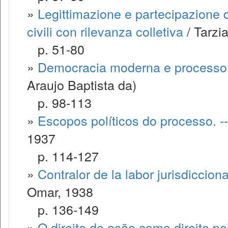
»
Legittimazione e partecipazione d
civili con rilevanza colletiva
/ Tarzi
p. 51-80
»
Democracia moderna e processo 
Araujo Baptista da)
p. 98-113
»
Escopos políticos do processo. --
1937
p. 114-127
»
Contralor de la labor jurisdiccio
Omar, 1938
p. 136-149
»
O direito de ação como direito pol