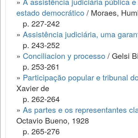
»
A assistência judiciária pública
estado democrático
/ Moraes, Hum
p. 227-242
»
Assistência judiciária, uma garant
p. 243-252
»
Conciliacion y processo
/ Gelsi B
p. 253-261
»
Participação popular e tribunal do
Xavier de
p. 262-264
»
As partes e os representantes cl
Octavio Bueno, 1928
p. 265-276