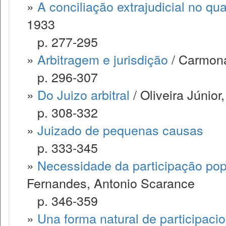
»
A conciliação extrajudicial no qua
1933
p. 277-295
»
Arbitragem e jurisdição
/ Carmona
p. 296-307
»
Do Juizo arbitral
/ Oliveira Júnio
p. 308-332
»
Juizado de pequenas causas
p. 333-345
»
Necessidade da participação popul
Fernandes, Antonio Scarance
p. 346-359
»
Una forma natural de participacion