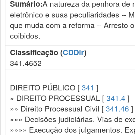
A natureza da penhora de n
Sumário:
eletrônico e suas peculiaridades -- M
que muda com a reforma -- Arresto o
coibidos.
Classificação (
CDDir
)
341.4652
DIREITO PÚBLICO [
341
]
» DIREITO PROCESSUAL [
341.4
]
»» Direito Processual Civil [
341.46
]
»»» Decisões judiciárias. Vias de ex
»»»» Execução dos julgamentos. Exp