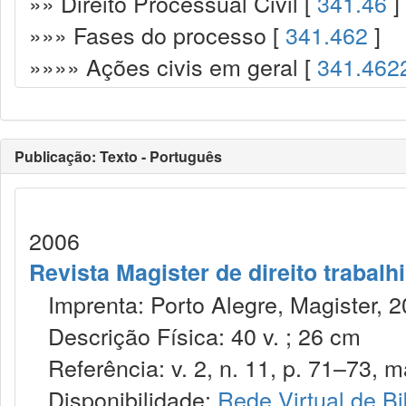
»» Direito Processual Civil [
341.46
]
»»» Fases do processo [
341.462
]
»»»» Ações civis em geral [
341.462
Publicação: Texto - Português
2006
Revista Magister de direito trabalh
Imprenta: Porto Alegre, Magister, 2
Descrição Física: 40 v. ; 26 cm
Referência: v. 2, n. 11, p. 71–73, ma
Disponibilidade:
Rede Virtual de Bi