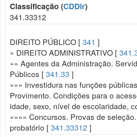
Classificação (
CDDir
)
341.33312
DIREITO PÚBLICO [
341
]
» DIREITO ADMINISTRATIVO [
341.
»» Agentes da Administração. Servid
Públicos [
341.33
]
»»» Investidura nas funções pública
Provimento. Condições para o acesso
idade, sexo, nível de escolaridade, 
»»»» Concursos. Provas de seleção. 
probatório [
341.33312
]