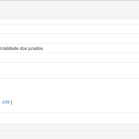
cialidade dos jurados
1.439
]