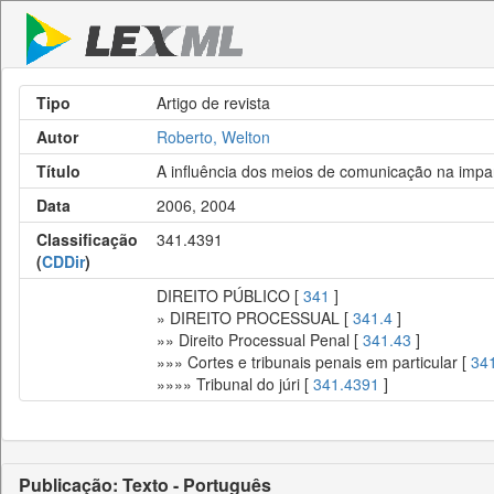
Tipo
Artigo de revista
Autor
Roberto, Welton
Título
A influência dos meios de comunicação na impar
Data
2006, 2004
Classificação
341.4391
(
CDDir
)
DIREITO PÚBLICO [
341
]
» DIREITO PROCESSUAL [
341.4
]
»» Direito Processual Penal [
341.43
]
»»» Cortes e tribunais penais em particular [
34
»»»» Tribunal do júri [
341.4391
]
Publicação: Texto - Português