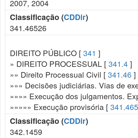
2007, 2004
Classificação (
CDDir
)
341.46526
DIREITO PÚBLICO [
341
]
» DIREITO PROCESSUAL [
341.4
]
»» Direito Processual Civil [
341.46
]
»»» Decisões judiciárias. Vias de ex
»»»» Execução dos julgamentos. Exp
»»»»» Execução provisória [
341.46
Classificação (
CDDir
)
342.1459