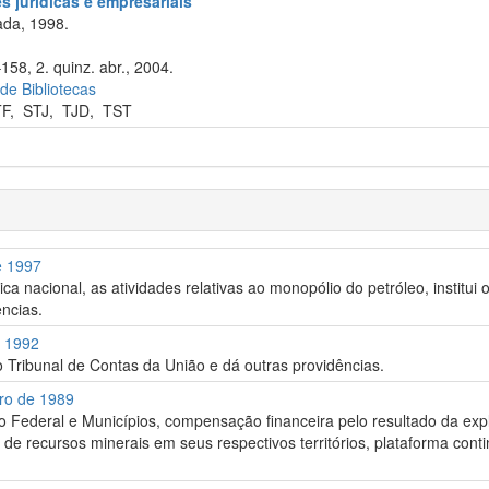
 jurídicas e empresariais
da, 1998.
158, 2. quinz. abr., 2004.
 de Bibliotecas
TF
,
STJ
,
TJD
,
TST
e 1997
ica nacional, as atividades relativas ao monopólio do petróleo, institu
ências.
e 1992
 Tribunal de Contas da União e dá outras providências.
bro de 1989
rito Federal e Municípios, compensação financeira pelo resultado da exp
 de recursos minerais em seus respectivos territórios, plataforma conti