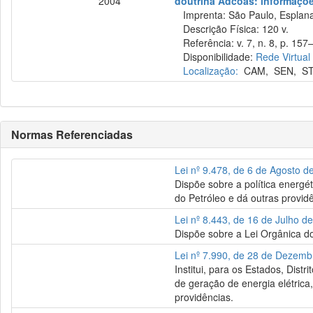
2004
doutrina Adcoas: informações
Imprenta: São Paulo, Esplana
Descrição Física: 120 v.
Referência: v. 7, n. 8, p. 157–
Disponibilidade:
Rede Virtual
Localização:
CAM
,
SEN
,
S
Normas Referenciadas
Lei nº 9.478, de 6 de Agosto d
Dispõe sobre a política energét
do Petróleo e dá outras provid
Lei nº 8.443, de 16 de Julho d
Dispõe sobre a Lei Orgânica do
Lei nº 7.990, de 28 de Dezem
Institui, para os Estados, Dist
de geração de energia elétrica,
providências.