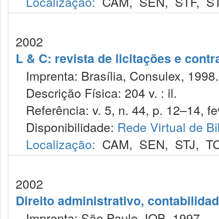
Localização:
CAM
,
SEN
,
STF
,
S
2002
L & C: revista de licitações e contr
Imprenta: Brasília, Consulex, 1998.
Descrição Física: 204 v. : il.
Referência: v. 5, n. 44, p. 12–14, fe
Disponibilidade:
Rede Virtual de Bi
Localização:
CAM
,
SEN
,
STJ
,
T
2002
Direito administrativo, contabilida
Imprenta: São Paulo, IOB, 1997.