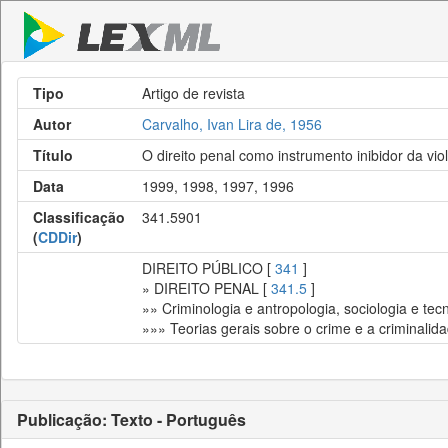
Tipo
Artigo de revista
Autor
Carvalho, Ivan Lira de, 1956
Título
O direito penal como instrumento inibidor da vio
Data
1999, 1998, 1997, 1996
Classificação
341.5901
(
CDDir
)
DIREITO PÚBLICO [
341
]
» DIREITO PENAL [
341.5
]
»» Criminologia e antropologia, sociologia e tecn
»»» Teorias gerais sobre o crime e a criminalid
Publicação: Texto - Português