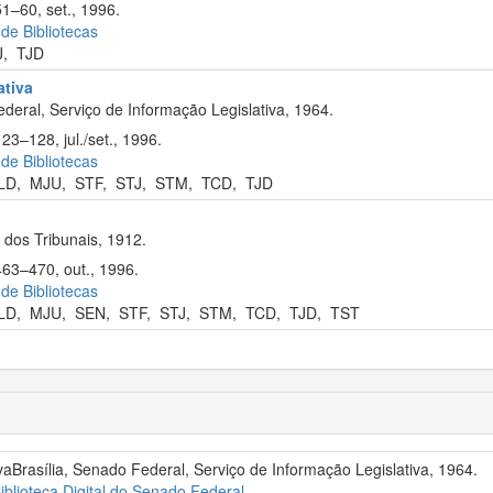
51–60, set., 1996.
 de Bibliotecas
J
,
TJD
ativa
deral, Serviço de Informação Legislativa, 1964.
23–128, jul./set., 1996.
 de Bibliotecas
LD
,
MJU
,
STF
,
STJ
,
STM
,
TCD
,
TJD
dos Tribunais, 1912.
463–470, out., 1996.
 de Bibliotecas
LD
,
MJU
,
SEN
,
STF
,
STJ
,
STM
,
TCD
,
TJD
,
TST
ivaBrasília, Senado Federal, Serviço de Informação Legislativa, 1964.
iblioteca Digital do Senado Federal