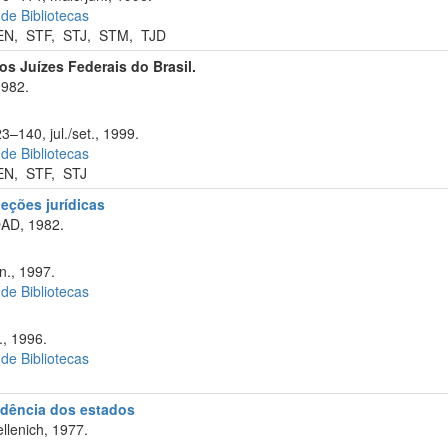
 de Bibliotecas
EN
,
STF
,
STJ
,
STM
,
TJD
s Juízes Federais do Brasil.
1982.
3–140, jul./set., 1999.
 de Bibliotecas
EN
,
STF
,
STJ
eções jurídicas
OAD, 1982.
n., 1997.
 de Bibliotecas
., 1996.
 de Bibliotecas
rudência dos estados
llenich, 1977.