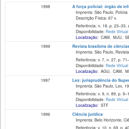
1998
A força policial: órgão de in
Imprenta: São Paulo, Polícia 
Descrição Física: 67 v.
Referência: n. 18, p. 23–33, a
Disponibilidade:
Rede Virtual
Localização:
CAM
,
MJU
,
S
1999
Revista brasileira de ciência
Imprenta: São Paulo, Revista 
Referência: v. 7, n. 27, p. 71–7
Disponibilidade:
Rede Virtual
Localização:
AGU
,
CAM
,
M
1997
Lex: jurisprudência do Super
Imprenta: São Paulo, Lex, 19
Referência: v. 9, n. 89, p. 9–1
Disponibilidade:
Rede Virtual
Localização:
STF
1996
Ciência jurídica
Imprenta: Belo Horizonte, Ciê
Referência: v. 10, n. 69, p. 4