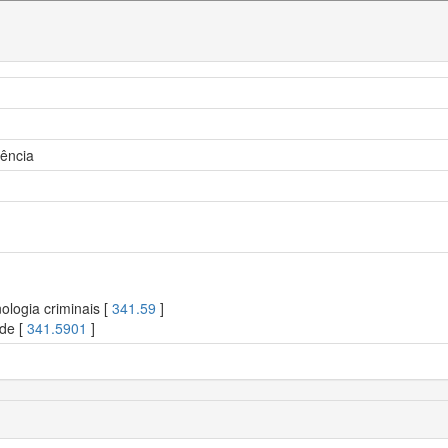
lência
ologia criminais [
341.59
]
ade [
341.5901
]