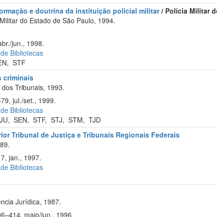
formação e doutrina da instituição policial militar
/ Polícia Militar
Militar do Estado de São Paulo, 1994.
br./jun., 1998.
 de Bibliotecas
EN
,
STF
s criminais
dos Tribunais, 1993.
9, jul./set., 1999.
 de Bibliotecas
JU
,
SEN
,
STF
,
STJ
,
STM
,
TJD
ior Tribunal de Justiça e Tribunais Regionais Federais
89.
7, jan., 1997.
 de Bibliotecas
ncia Jurídica, 1987.
06–414, maio/jun., 1996.