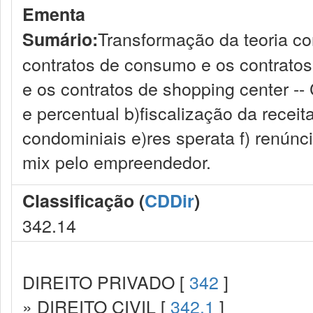
Ementa
Transformação da teoria con
Sumário:
contratos de consumo e os contratos
e os contratos de shopping center --
e percentual b)fiscalização da receit
condominiais e)res sperata f) renúnci
mix pelo empreendedor.
Classificação (
CDDir
)
342.14
DIREITO PRIVADO [
342
]
» DIREITO CIVIL [
342.1
]