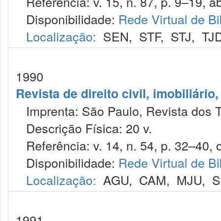
Referência: v. 15, n. 87, p. 9–19, ab
Disponibilidade:
Rede Virtual de Bi
Localização:
SEN
,
STF
,
STJ
,
TJ
1990
Revista de direito civil, imobiliário
Imprenta: São Paulo, Revista dos T
Descrição Física: 20 v.
Referência: v. 14, n. 54, p. 32–40, o
Disponibilidade:
Rede Virtual de Bi
Localização:
AGU
,
CAM
,
MJU
,
S
1991