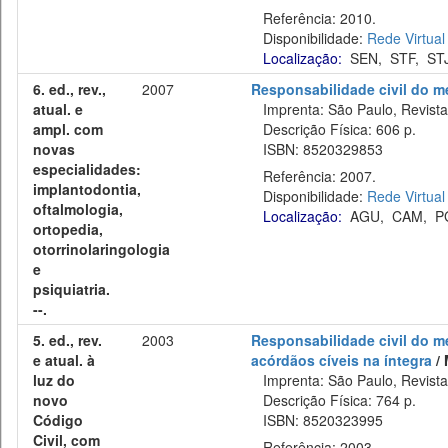
Referência: 2010.
Disponibilidade:
Rede Virtual
Localização:
SEN
,
STF
,
ST
6. ed., rev.,
2007
Responsabilidade civil do m
atual. e
Imprenta: São Paulo, Revista 
ampl. com
Descrição Física: 606 p.
novas
ISBN: 8520329853
especialidades:
Referência: 2007.
implantodontia,
Disponibilidade:
Rede Virtual
oftalmologia,
Localização:
AGU
,
CAM
,
P
ortopedia,
otorrinolaringologia
e
psiquiatria.
--.
5. ed., rev.
2003
Responsabilidade civil do mé
e atual. à
acórdãos cíveis na íntegra
/ 
luz do
Imprenta: São Paulo, Revista 
novo
Descrição Física: 764 p.
Código
ISBN: 8520323995
Civil, com
Referência: 2003.