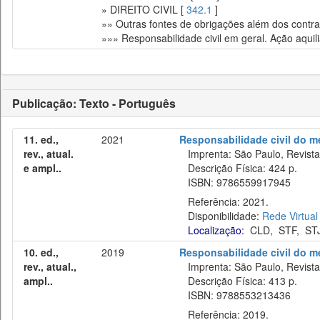
» DIREITO CIVIL [
342.1
]
»» Outras fontes de obrigações além dos contrato
»»» Responsabilidade civil em geral. Ação aquili
Publicação: Texto - Português
11. ed.,
2021
Responsabilidade civil do m
rev., atual.
Imprenta: São Paulo, Revista 
e ampl..
Descrição Física: 424 p.
ISBN: 9786559917945
Referência: 2021.
Disponibilidade:
Rede Virtual
Localização:
CLD
,
STF
,
ST
10. ed.,
2019
Responsabilidade civil do m
rev., atual.,
Imprenta: São Paulo, Revista 
ampl..
Descrição Física: 413 p.
ISBN: 9788553213436
Referência: 2019.