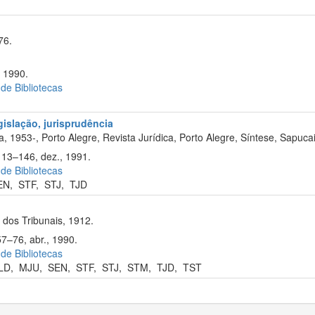
76.
 1990.
 de Bibliotecas
egislação, jurisprudência
, 1953-, Porto Alegre, Revista Jurídica, Porto Alegre, Síntese, Sapuca
113–146, dez., 1991.
 de Bibliotecas
EN
,
STF
,
STJ
,
TJD
dos Tribunais, 1912.
57–76, abr., 1990.
 de Bibliotecas
LD
,
MJU
,
SEN
,
STF
,
STJ
,
STM
,
TJD
,
TST