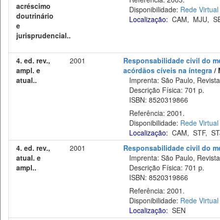
acréscimo
Disponibilidade:
Rede Virtual
doutrinário
Localização:
CAM
,
MJU
,
S
e
jurisprudencial..
4. ed. rev.,
2001
Responsabilidade civil do mé
ampl. e
acórdãos cíveis na íntegra
/ 
atual..
Imprenta: São Paulo, Revista 
Descrição Física: 701 p.
ISBN: 8520319866
Referência: 2001.
Disponibilidade:
Rede Virtual
Localização:
CAM
,
STF
,
ST
4. ed. rev.,
2001
Responsabilidade civil do m
atual. e
Imprenta: São Paulo, Revista 
ampl..
Descrição Física: 701 p.
ISBN: 8520319866
Referência: 2001.
Disponibilidade:
Rede Virtual
Localização:
SEN