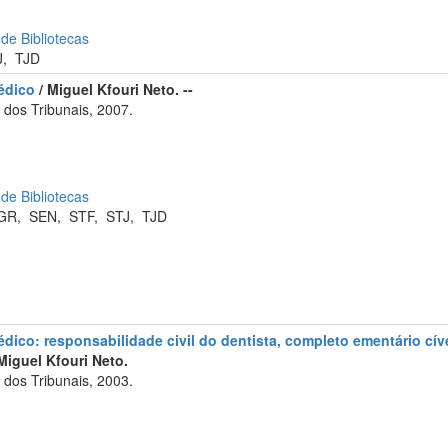
 de Bibliotecas
J
,
TJD
édico
/ Miguel Kfouri Neto. --
dos Tribunais, 2007.
 de Bibliotecas
GR
,
SEN
,
STF
,
STJ
,
TJD
dico: responsabilidade civil do dentista, completo ementário cív
Miguel Kfouri Neto.
dos Tribunais, 2003.