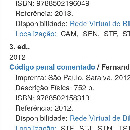
ISBN: 9788502196049
Referência: 2013.
Disponibilidade:
Rede Virtual de Bi
Localização:
CAM
,
SEN
,
STF
,
S
3. ed..
2012
Código penal comentado
/ Fernand
Imprenta: São Paulo, Saraiva, 2012
Descrição Física: 752 p.
ISBN: 9788502158313
Referência: 2012.
Disponibilidade:
Rede Virtual de Bi
Localização:
STF
,
STJ
,
STM
,
TS