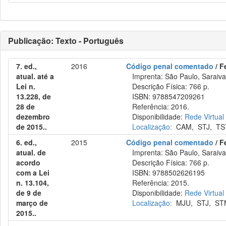
Publicação: Texto - Português
7. ed.,
2016
Código penal comentado
/ F
atual. até a
Imprenta: São Paulo, Saraiva
Lei n.
Descrição Física: 766 p.
13.228, de
ISBN: 9788547209261
28 de
Referência: 2016.
dezembro
Disponibilidade:
Rede Virtual
de 2015..
Localização:
CAM
,
STJ
,
TS
6. ed.,
2015
Código penal comentado
/ F
atual. de
Imprenta: São Paulo, Saraiva
acordo
Descrição Física: 766 p.
com a Lei
ISBN: 9788502626195
n. 13.104,
Referência: 2015.
de 9 de
Disponibilidade:
Rede Virtual
março de
Localização:
MJU
,
STJ
,
ST
2015..