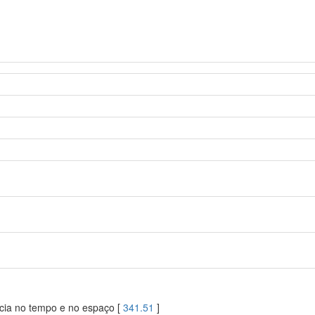
ácia no tempo e no espaço [
341.51
]