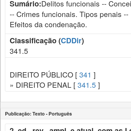
Delitos funcionais -- Conce
Sumário:
-- Crimes funcionais. Tipos penais --
Efeitos da condenação.
Classificação (
CDDir
)
341.5
DIREITO PÚBLICO [
341
]
» DIREITO PENAL [
341.5
]
Publicação: Texto - Português
2. ed., rev., ampl. e atual. com as 