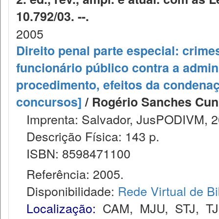
10.792/03. --.
2005
Direito penal parte especial: crime
funcionário público contra a admini
procedimento, efeitos da condenaç
concursos]
/ Rogério Sanches Cunh
Imprenta: Salvador, JusPODIVM, 2
Descrição Física: 143 p.
ISBN: 8598471100
Referência: 2005.
Disponibilidade:
Rede Virtual de Bi
Localização:
CAM
,
MJU
,
STJ
,
T