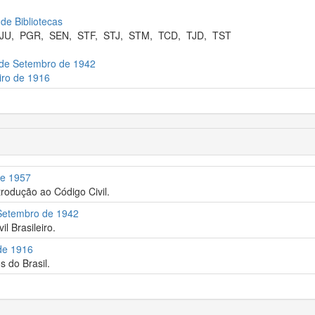
 de Bibliotecas
JU
,
PGR
,
SEN
,
STF
,
STJ
,
STM
,
TCD
,
TJD
,
TST
4 de Setembro de 1942
eiro de 1916
de 1957
trodução ao Código Civil.
 Setembro de 1942
l Brasileiro.
 de 1916
s do Brasil.