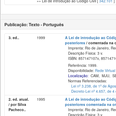
»» Lei de introdução ao Código Civil [
342.101
]
Publicação: Texto - Português
3. ed..
1999
A Lei de introdução ao Código
posteriores
/ comentada na o
Imprenta: Rio de Janeiro, Re
Descrição Física: 3 v.
ISBN: 857147107x, 85714710
Referência: 1999.
Disponibilidade:
Rede Virtual
Localização:
CAM
,
MJU
,
S
Normas Referenciadas:
Lei nº 3.238, de 1º de Ago
Decreto-Lei nº 4.657, de 
2. ed. atual.
1995
A Lei de introdução ao Código
/ por Silva
posteriores comentada na o
Pacheco..
Imprenta: Rio de Janeiro, Re
Descrição Física: 3 v.