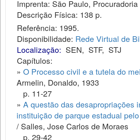
Imprenta: São Paulo, Procuradoria 
Descrição Física: 138 p.
Referência: 1995.
Disponibilidade:
Rede Virtual de Bi
Localização:
SEN
,
STF
,
STJ
Capítulos:
»
O Processo civil e a tutela do me
Armelin, Donaldo, 1933
p. 11-27
»
A questão das desapropriações i
instituição de parque estadual pel
/ Salles, Jose Carlos de Moraes
p. 29-42