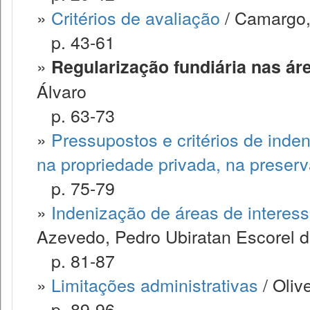
»
Critérios de avaliação
/ Camargo, 
p. 43-61
»
Regularização fundiária nas ár
Álvaro
p. 63-73
»
Pressupostos e critérios de inde
na propriedade privada, na preserv
p. 75-79
»
Indenização de áreas de interess
Azevedo, Pedro Ubiratan Escorel 
p. 81-87
»
Limitações administrativas
/ Oliv
p. 89-96