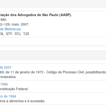
ciação dos Advogados de São Paulo (AASP).
1980.
22–129, maio, 2007.
 de Bibliotecas
EN
,
STF
,
STJ
,
TJD
 de 2007
.869, de 11 de janeiro de 1973 - Código de Processo Civil, possibilitand
inistrativa.
e 1996
onstituição Federal.
bro de 1994
iros a alimentos e à sucessão.