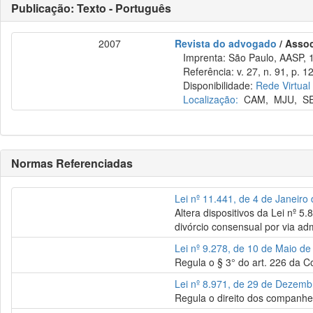
Publicação: Texto - Português
2007
Revista do advogado
/ Asso
Imprenta: São Paulo, AASP, 
Referência: v. 27, n. 91, p. 1
Disponibilidade:
Rede Virtual
Localização:
CAM
,
MJU
,
S
Normas Referenciadas
Lei nº 11.441, de 4 de Janeiro
Altera dispositivos da Lei nº 5
divórcio consensual por via adm
Lei nº 9.278, de 10 de Maio d
Regula o § 3° do art. 226 da C
Lei nº 8.971, de 29 de Dezem
Regula o direito dos companhe