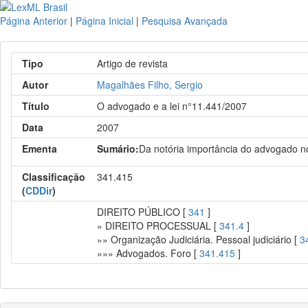
Página Anterior
|
Página Inicial
|
Pesquisa Avançada
Tipo
Artigo de revista
Autor
Magalhães Filho, Sergio
Título
O advogado e a lei n°11.441/2007
Data
2007
Ementa
Sumário:
Da notória importância do advogado no
Classificação
341.415
(
CDDir
)
DIREITO PÚBLICO [
341
]
» DIREITO PROCESSUAL [
341.4
]
»» Organização Judiciária. Pessoal judiciário [
3
»»» Advogados. Foro [
341.415
]