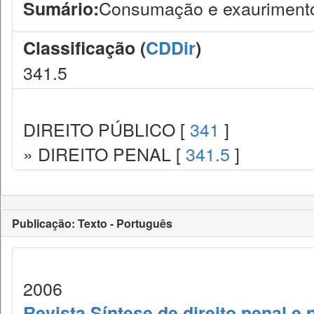
Consumação e exaurimento 
Sumário:
Classificação (
CDDir
)
341.5
DIREITO PÚBLICO [
341
]
» DIREITO PENAL [
341.5
]
Publicação: Texto - Português
2006
Revista Síntese de direito penal e